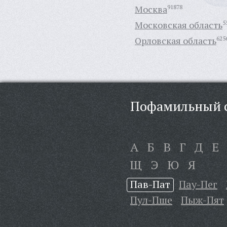
Москва
91878
Московская область
5
Орловская область
625
Пофамильный с
А
Б
В
Г
Д
Е
Щ
Э
Ю
Я
Пав-Пат
Пау-Пег
Пул-Пше
Пыж-Пят