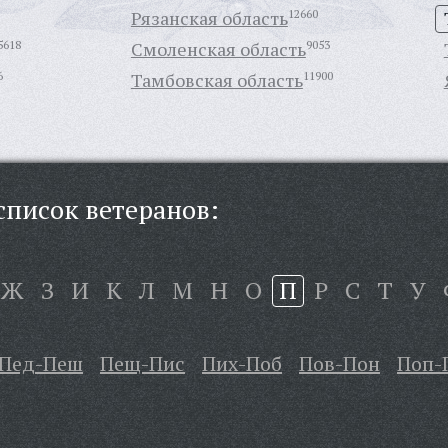
Рязанская область
12660
5618
Смоленская область
9053
6
Тамбовская область
11900
писок ветеранов:
Ж
З
И
К
Л
М
Н
О
П
Р
С
Т
У
Пед-Пеш
Пещ-Пис
Пих-Поб
Пов-Пон
Поп-