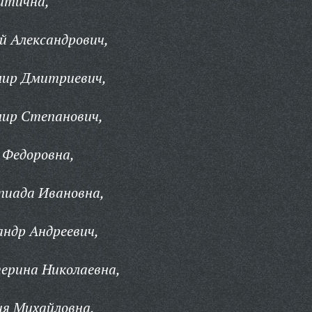
итична,
й Александрович,
мир Дмитриевич,
ир Степанович,
 Федоровна,
иада Ивановна,
ндр Андреевич,
ерина Николаевна,
я Михайловна,