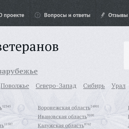
О проекте
Вопросы и ответы
Отзывы
ветеранов
 зарубежье
Поволжье
Северо-Запад
Сибирь
Урал
ь
12345
Воронежская область
24801
Ивановская область
9100
ть
11587
Калужская область
8762