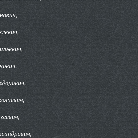
нович,
влевич,
ильевич,
нович,
едорович,
олаевич,
геевич,
ксандрович,