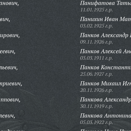
анович,
Панифатова Татья
11.01.1925 г.р.
вич,
Панихин Иван Мат
03.02.1925 г.р.
ирович,
Панков Александр 
09.11.1926 г.р.
еевич,
Панков Алексей Ан
03.03.1911 г.р.
льевич,
Панков Константи
25.06.1927 г.р.
триевич,
Панков Михаил Иг
20.11.1926 г.р.
ппович,
Панкова Александ
30.11.1919 г.р.
левич,
Панкова Антонина 
05.03.1922 г.р.