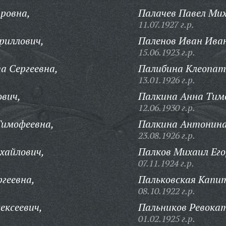
ровна,
Палачев Павел Мих
11.07.1927 г.р.
риллович,
Паленов Иван Ива
15.06.1923 г.р.
а Сергеевна,
Палибина Клеопат
13.01.1926 г.р.
вич,
Палкина Анна Тим
12.06.1930 г.р.
Тимофеевна,
Палкина Антонина
23.08.1926 г.р.
хайлович,
Палков Михаил Его
07.11.1924 г.р.
геевна,
Пальковская Капи
08.10.1922 г.р.
ексеевич,
Пальников Ревокат
01.02.1925 г.р.