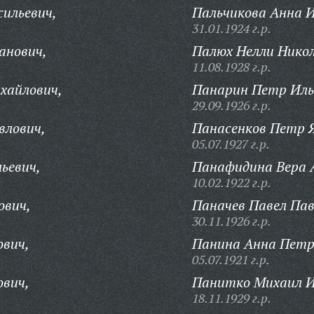
сильевич,
Пальчикова Анна 
31.01.1924 г.р.
анович,
Палюх Нелли Никол
11.08.1928 г.р.
хайлович,
Панарин Петр Иль
29.09.1926 г.р.
влович,
Панасенков Петр Я
05.07.1927 г.р.
ьевич,
Панафидина Вера 
10.02.1922 г.р.
ович,
Паначев Павел Пав
30.11.1926 г.р.
ович,
Панина Анна Петр
05.07.1921 г.р.
ович,
Панитко Михаил И
18.11.1929 г.р.