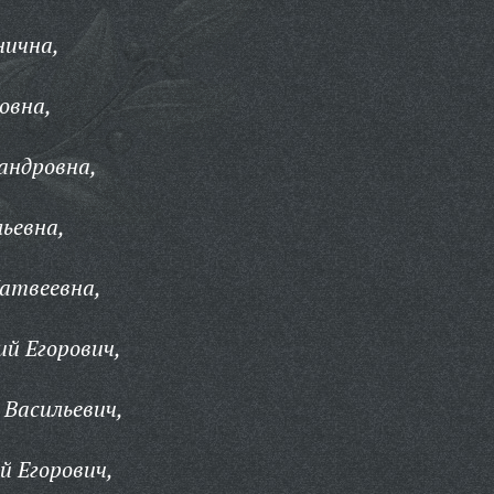
нична,
овна,
андровна,
ьевна,
атвеевна,
й Егорович,
Васильевич,
й Егорович,