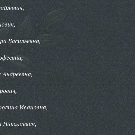
айлович,
нович,
ра Васильевна,
офеевна,
 Андреевна,
рович,
толина Ивановна,
 Николаевич,