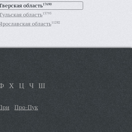
Тверская область
17690
Тульская область
13795
Ярославская область
11282
Ф
Х
Ц
Ч
Ш
При
Про-Пук