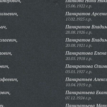
андрович,
Панкова Нина Ник
15.06.1922 г.р.
ильевич,
Панкратов Арсени
17.02.1925 г.р.
ич,
Панкратов Влади
28.08.1926 г.р.
олаевич,
Панкратов Владим
20.08.1921 г.р.
лович,
Панкратова Елена
20.05.1918 г.р.
ович,
Панкратова Олимп
03.01.1927 г.р.
офеевич,
Панкратьев Алекса
10.04.1919 г.р.
ович,
Панкратьева Екат
07.12.1924 г.р.
ч,
Панкратьева Мари