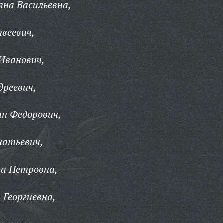
на Васильевна,
веевич,
Иванович,
дреевич,
н Федорович,
натьевич,
ра Петровна,
Георгиевна,