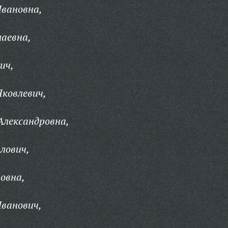
Ивановна,
аевна,
ич,
ковлевич,
Александровна,
лович,
овна,
ванович,