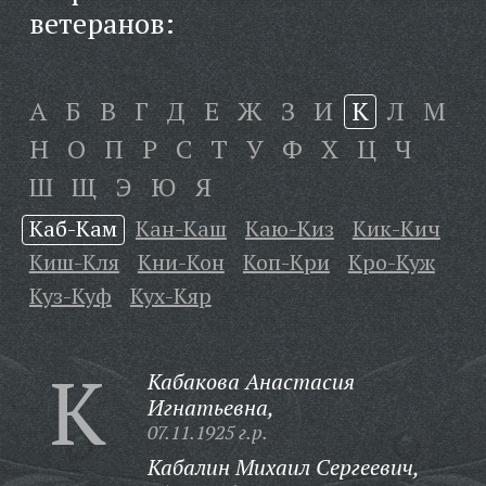
ветеранов:
А
Б
В
Г
Д
Е
Ж
З
И
К
Л
М
Н
О
П
Р
С
Т
У
Ф
Х
Ц
Ч
Ш
Щ
Э
Ю
Я
Каб-Кам
Кан-Каш
Каю-Киз
Кик-Кич
Киш-Кля
Кни-Кон
Коп-Кри
Кро-Куж
Куз-Куф
Кух-Кяр
К
Кабакова Анастасия
Игнатьевна,
07.11.1925 г.р.
Кабалин Михаил Сергеевич,