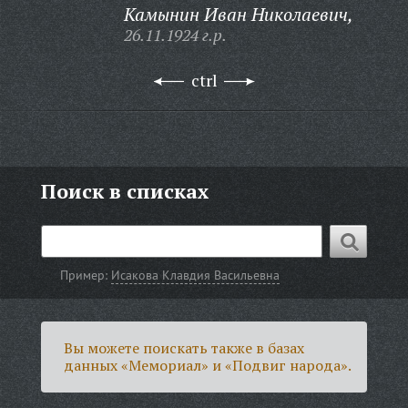
Камынин Иван Николаевич,
26.11.1924 г.р.
ctrl
Поиск в списках
Пример:
Исакова Клавдия Васильевна
Вы можете поискать также в базах
данных «Мемориал» и «Подвиг народа».