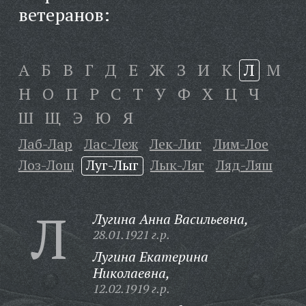
ветеранов:
А
Б
В
Г
Д
Е
Ж
З
И
К
Л
М
Н
О
П
Р
С
Т
У
Ф
Х
Ц
Ч
Ш
Щ
Э
Ю
Я
Лаб-Лар
Лас-Леж
Лек-Лиг
Лим-Лое
Лоз-Лощ
Луг-Лыг
Лык-Ляг
Ляд-Ляш
Л
Лугина Анна Васильевна,
28.01.1921 г.р.
Лугина Екатерина
Николаевна,
12.02.1919 г.р.