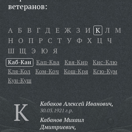
ветеранов:
А
Б
В
Г
Д
Е
Ж
З
И
К
Л
М
Н
О
П
Р
С
Т
У
Ф
Х
Ц
Ч
Ш
Щ
Э
Ю
Я
Каб-Кан
Кап-Ква
Квя-Кир
Кис-Клю
Кля-Кол
Ком-Коч
Кош-Кря
Ксю-Кум
Кун-Куш
К
Кабаков Алексей Иванович,
30.03.1921 г.р.
Кабанов Михаил
Дмитриевич,