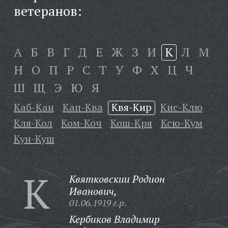
ветеранов:
А
Б
В
Г
Д
Е
Ж
З
И
К
Л
М
Н
О
П
Р
С
Т
У
Ф
Х
Ц
Ч
Ш
Щ
Э
Ю
Я
Каб-Кан
Кап-Ква
Квя-Кир
Кис-Клю
Кля-Кол
Ком-Коч
Кош-Кря
Ксю-Кум
Кун-Куш
К
Квятковскии Родион
Иванович,
01.06.1919 г.р.
Кербиков Владимир