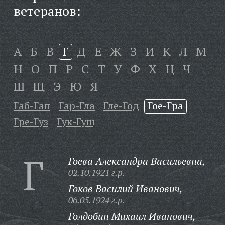
ветеранов:
А
Б
В
Г
Д
Е
Ж
З
И
К
Л
М
Н
О
П
Р
С
Т
У
Ф
Х
Ц
Ч
Ш
Щ
Э
Ю
Я
Габ-Гап
Гар-Гла
Гле-Год
Гое-Гра
Гре-Гуз
Гук-Гущ
Г
Гоева Александра Васильевна,
02.10.1921 г.р.
Гоков Василий Иванович,
06.05.1924 г.р.
Голдобин Михаил Иванович,