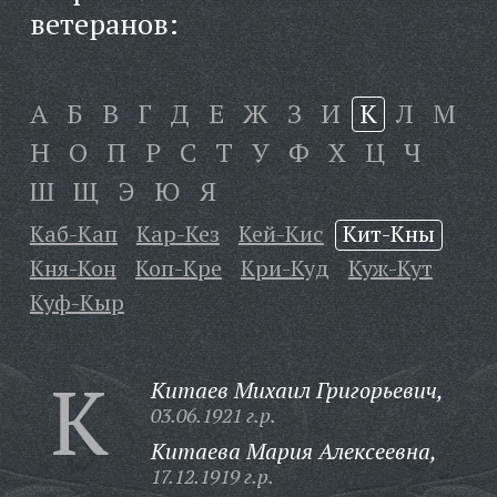
ветеранов:
А
Б
В
Г
Д
Е
Ж
З
И
К
Л
М
Н
О
П
Р
С
Т
У
Ф
Х
Ц
Ч
Ш
Щ
Э
Ю
Я
Каб-Кап
Кар-Кез
Кей-Кис
Кит-Кны
Кня-Кон
Коп-Кре
Кри-Куд
Куж-Кут
Куф-Кыр
К
Китаев Михаил Григорьевич,
03.06.1921 г.р.
Китаева Мария Алексеевна,
17.12.1919 г.р.