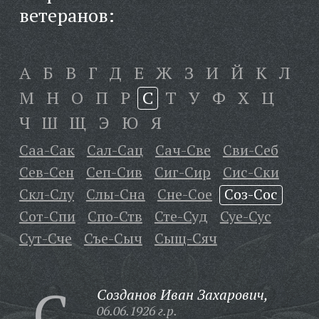
ветеранов:
А
Б
В
Г
Д
Е
Ж
З
И
Й
К
Л
М
Н
О
П
Р
С
Т
У
Ф
Х
Ц
Ч
Ш
Щ
Э
Ю
Я
Саа-Сак
Сал-Сац
Сач-Све
Сви-Себ
Сев-Сен
Сеп-Сив
Сиг-Сир
Сис-Ски
Скл-Слу
Слы-Сна
Сне-Сое
Соз-Сос
Сот-Спи
Спо-Ств
Сте-Суд
Суе-Сус
Сут-Сче
Съе-Сыч
Сыщ-Сяч
С
Созданов Иван Захарович,
06.06.1926 г.р.