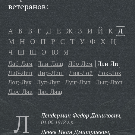
ветеранов:
А
Б
В
Г
Д
Е
Ж
З
И
Й
К
Л
М
Н
О
П
Р
С
Т
У
Ф
Х
Ц
Ч
Ш
Щ
Э
Ю
Я
Лаб-Лам
Лан-Лащ
Лбо-Лем
Лен-Ли
Либ-Лип
Лир-Лищ
Лия-Лой
Лок-Лох
Лоц-Лук
Лул-Луч
Луш-Лыт
Лыц-Люн
Люс-Ляк
Лял-Лящ
Л
Лендерман Федор Данилович,
01.06.1918 г.р.
Ленев Иван Дмитриевич,