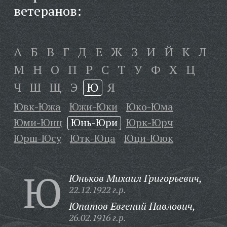
ветеранов:
А
Б
В
Г
Д
Е
Ж
З
И
Й
К
Л
М
Н
О
П
Р
С
Т
У
Ф
Х
Ц
Ч
Ш
Щ
Э
Ю
Я
Ювк-Южа
Южи-Юки
Юко-Юма
Юми-Юнц
Юнь-Юри
Юрк-Юрч
Юрш-Юсу
Ютк-Юца
Юци-Ююк
Ю
Юньков Михаил Григорьевич,
22.12.1922 г.р.
Юпатов Евгений Павлович,
26.02.1916 г.р.