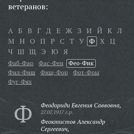
ветеранов:
А
Б
В
Г
Д
Е
Ж
З
И
Й
К
Л
М
Н
О
П
Р
С
Т
У
Ф
Х
Ц
Ч
Ш
Щ
Э
Ю
Я
Фаб-Фар
Фас-Фен
Фео-Фик
Фил-Фиш
Фищ-Фор
Фот-Фры
Фуг-Фях
Ф
Феодориди Евгения Саввовна,
27.07.1917 г.р.
Феоктистов Александр
Сергеевич,