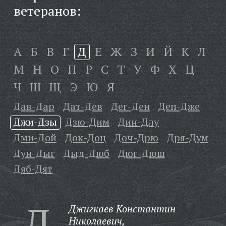
ветеранов:
А
Б
В
Г
Д
Е
Ж
З
И
Й
К
Л
М
Н
О
П
Р
С
Т
У
Ф
Х
Ц
Ч
Ш
Щ
Э
Ю
Я
Дав-Дар
Дат-Дев
Дег-Ден
Деп-Дже
Джи-Дзы
Дзю-Дим
Дин-Длу
Дми-Дой
Док-Доц
Доч-Дрю
Дря-Дум
Дун-Дыг
Дыд-Дюб
Дюг-Дюш
Дяб-Дят
Д
Джигкаев Константин
Николаевич,