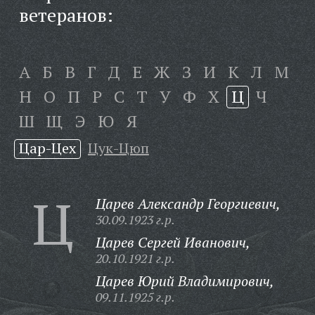
ветеранов:
А
Б
В
Г
Д
Е
Ж
З
И
К
Л
М
Н
О
П
Р
С
Т
У
Ф
Х
Ц
Ч
Ш
Щ
Э
Ю
Я
Цар-Цех
Цук-Цюп
Ц
Царев Александр Георгиевич,
30.09.1923 г.р.
Царев Сергей Иванович,
20.10.1921 г.р.
Царев Юрий Владимирович,
09.11.1925 г.р.