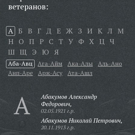
ветеранов:
А
Б
В
Г
Д
Е
Ж
З
И
К
Л
М
Н
О
П
Р
С
Т
У
Ф
Х
Ц
Ч
Ш
Щ
Э
Ю
Я
Аба-Авц
Ага-Айм
Ака-Алы
Аль-Ано
Анп-Аре
Арж-Асу
Ата-Ашл
А
Абакумов Александр
Федорович,
02.05.1921 г.р.
Абакумов Николай Петрович,
20.11.1913 г.р.