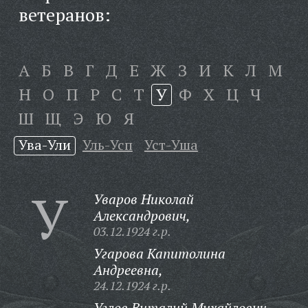
ветеранов:
А
Б
В
Г
Д
Е
Ж
З
И
К
Л
М
Н
О
П
Р
С
Т
У
Ф
Х
Ц
Ч
Ш
Щ
Э
Ю
Я
Ува-Ули
Уль-Усп
Уст-Уша
У
Уваров Николай
Александрович,
03.12.1924 г.р.
Угарова Капитолина
Андреевна,
24.12.1924 г.р.
Углов Виталий Михайлович,