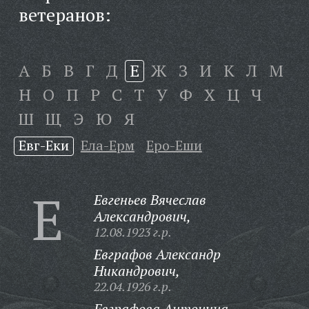
ветеранов:
А
Б
В
Г
Д
Е
Ж
З
И
К
Л
М
Н
О
П
Р
С
Т
У
Ф
Х
Ц
Ч
Ш
Щ
Э
Ю
Я
Евг-Еки
Ела-Ерм
Еро-Еши
Е
Евгеньев Вячеслав
Александрович,
12.08.1923 г.р.
Евграфов Александр
Никандрович,
22.04.1926 г.р.
Евграфова Антонина