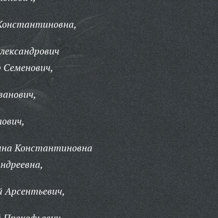
Константиновна,
лександрович
 Семенович,
ванович,
лович,
ина Константиновна
ндреевна,
й Арсентьевич,
 Прокофьевич,