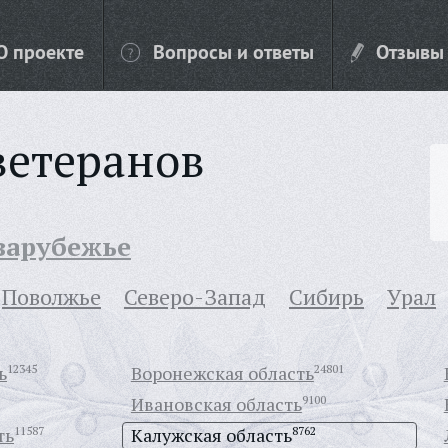
О проекте
Вопросы и ответы
Отзывы
ветеранов
 зарубежье
Поволжье
Северо-Запад
Сибирь
Урал
ь
12345
Воронежская область
24801
Ивановская область
9100
ть
11587
Калужская область
8762