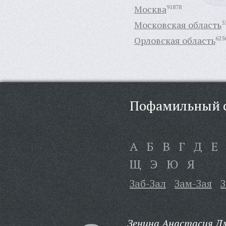
Москва
91878
Московская область
5
Орловская область
625
Пофамильный с
А
Б
В
Г
Д
Е
Щ
Э
Ю
Я
Заб-Зал
Зам-Зая
З
Зенина Анастасия Д