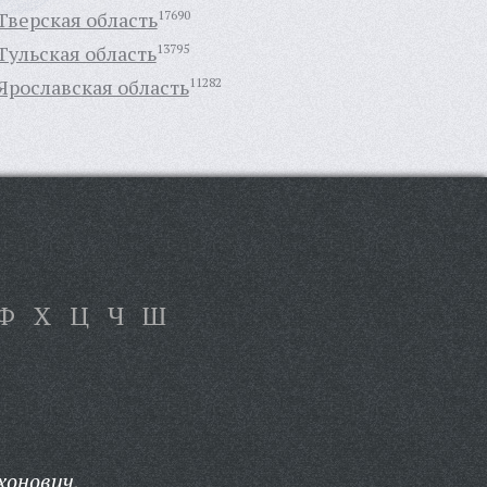
Тверская область
17690
Тульская область
13795
Ярославская область
11282
Ф
Х
Ц
Ч
Ш
хонович,