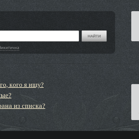
Никитична
го, кого я ищу?
ные?
рана из списка?