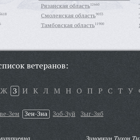
Рязанская область
12660
5618
Смоленская область
9053
6
Тамбовская область
11900
писок ветеранов:
Ж
З
И
К
Л
М
Н
О
П
Р
С
Т
У
ве-Зем
Зен-Зна
Зоб-Зуй
Зыг-Зяб
митриевна,
Зиновкин Тихон Ти