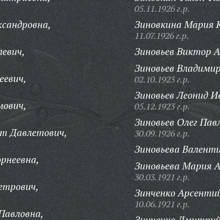
05.11.1926 г.р.
ксандровна,
Зиновкина Мария 
11.07.1926 г.р.
левич,
Зиновьев Виктор А
Зиновьев Владимир
еевич,
02.10.1923 г.р.
Зиновьев Леонид И
мович,
05.12.1923 г.р.
Зиновьев Олег Пав
т Давлетович,
30.09.1926 г.р.
Зиновьева Валент
рнеевна,
Зиновьева Мария А
30.03.1921 г.р.
етрович,
Зинченко Арсенти
10.06.1921 г.р.
Павловна,
Зинченко Дмитрий