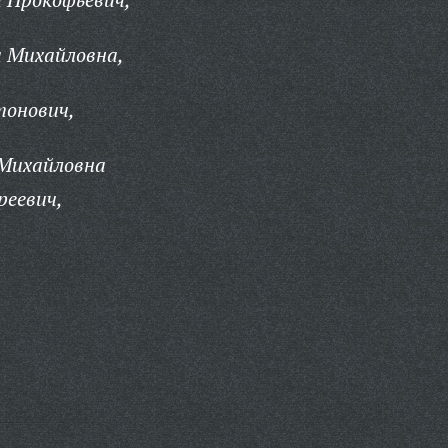
 Михайловна,
тонович,
Михайловна
реевич,