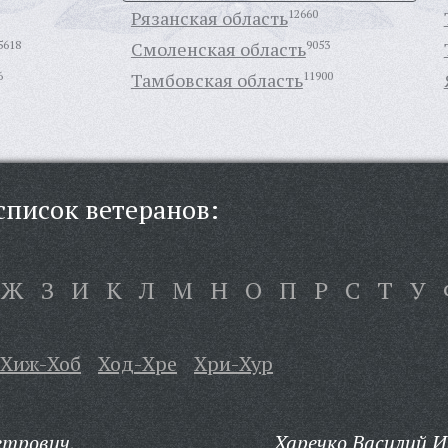
Рязанская область
12660
5618
Смоленская область
9053
6
Тамбовская область
11900
писок ветеранов:
Ж
З
И
К
Л
М
Н
О
П
Р
С
Т
У
Хиж-Хоб
Ход-Хре
Хри-Хур
етрович,
Харечко Василий И