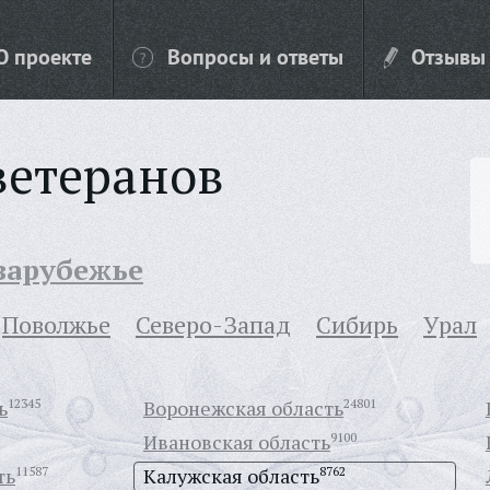
О проекте
Вопросы и ответы
Отзывы
ветеранов
 зарубежье
Поволжье
Северо-Запад
Сибирь
Урал
ь
12345
Воронежская область
24801
Ивановская область
9100
ть
11587
Калужская область
8762