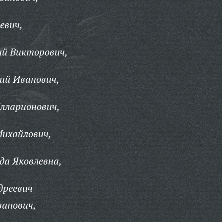
евич,
ий Викторович,
ий Иванович,
лларионович,
ихайлович,
да Яковлевна,
дреевич
ванович,