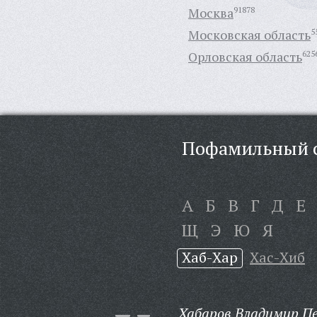
Москва
91878
Московская область
5
Орловская область
625
Пофамильный с
А
Б
В
Г
Д
Е
Щ
Э
Ю
Я
Хаб-Хар
Хас-Хиб
Хабаров Владимир П