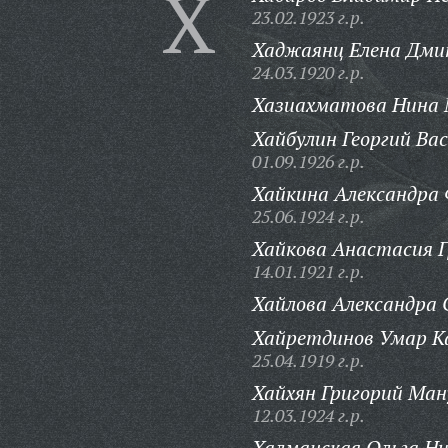
Х
23.02.1923 г.р.
Хаджаянц Елена Дми
24.03.1920 г.р.
Хазиахматова Нина
Хайбулин Георгий Вас
01.09.1926 г.р.
Хайкина Александра 
25.06.1924 г.р.
Хайкова Анастасия Г
14.01.1921 г.р.
Хайлова Александра 
Хайретдинов Умар К
25.04.1919 г.р.
Хайхян Григорий Ман
12.03.1924 г.р.
Халманская Ольга Н