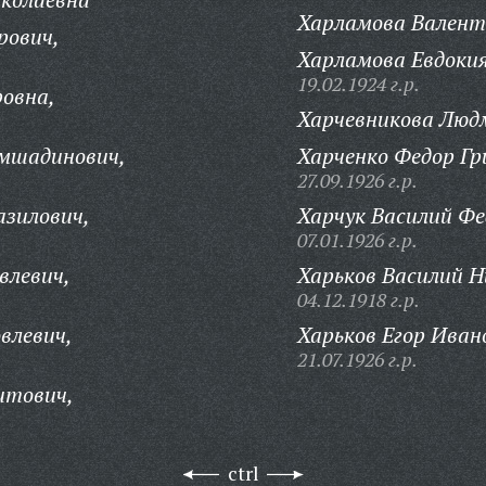
Харламова Валент
рович,
Харламова Евдокия
19.02.1924 г.р.
овна,
Харчевникова Люд
мшадинович,
Харченко Федор Гр
27.09.1926 г.р.
азилович,
Харчук Василий Фе
07.01.1926 г.р.
влевич,
Харьков Василий Н
04.12.1918 г.р.
влевич,
Харьков Егор Иван
21.07.1926 г.р.
итович,
ctrl