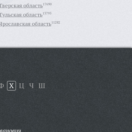
Тверская область
17690
Тульская область
13795
Ярославская область
11282
Ф
Х
Ц
Ч
Ш
ванович,