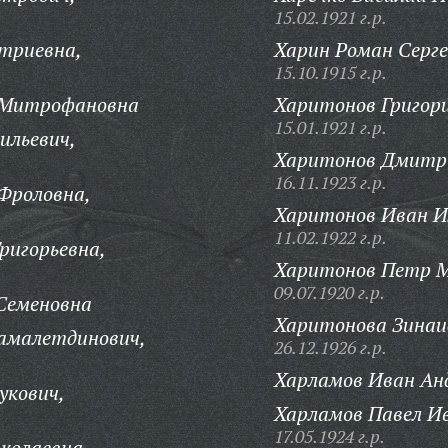
15.02.1921 г.р.
триевна,
Харин Роман Серге
15.10.1915 г.р.
 Митрофановна
Харитонов Григор
15.01.1921 г.р.
ильевич,
Харитонов Дмитр
16.11.1923 г.р.
Фроловна,
Харитонов Иван И
11.02.1922 г.р.
ригорьевна,
Харитонов Петр М
09.07.1920 г.р.
Семеновна
Харитонова Зинаи
амалетдинович,
26.12.1926 г.р.
Харламов Иван Ан
укович,
Харламов Павел И
17.05.1924 г.р.
иколаевна