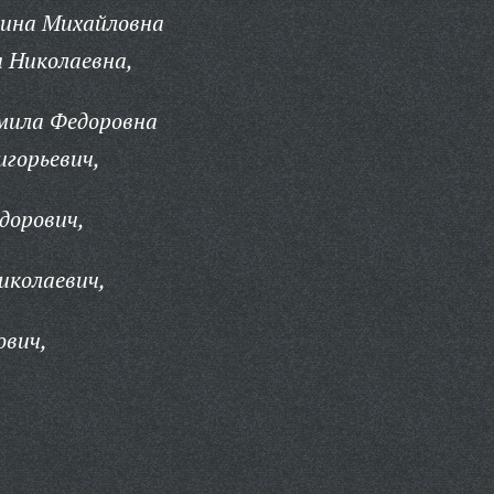
ина Михайловна
 Николаевна,
мила Федоровна
игорьевич,
дорович,
иколаевич,
ович,