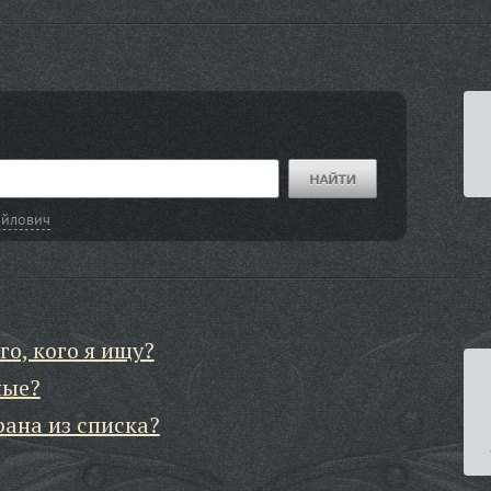
айлович
го, кого я ищу?
ные?
рана из списка?