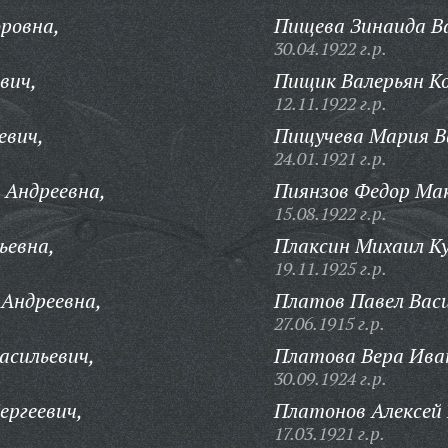
ровна,
Пищева Зинаида Ва
30.04.1922 г.р.
вич,
Пищик Валерьян К
12.11.1922 г.р.
евич,
Пищучева Мария В
24.01.1921 г.р.
 Андреевна,
Пиянзов Федор Ма
15.08.1922 г.р.
ьевна,
Плаксин Михаил Ку
19.11.1925 г.р.
Андреевна,
Платов Павел Васи
27.06.1915 г.р.
асильевич,
Платова Вера Ива
30.09.1924 г.р.
ергеевич,
Платонов Алексей 
17.03.1921 г.р.