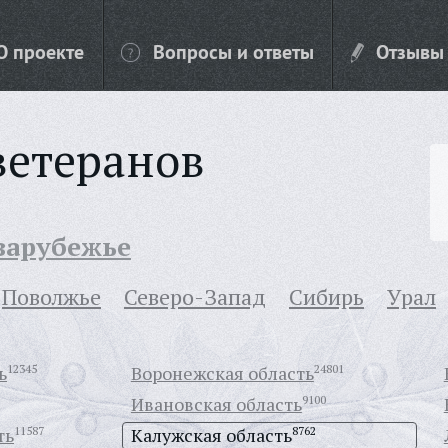
О проекте
Вопросы и ответы
Отзывы
ветеранов
 зарубежье
Поволжье
Северо-Запад
Сибирь
Урал
ь
12345
Воронежская область
24801
Ивановская область
9100
ть
11587
Калужская область
8762