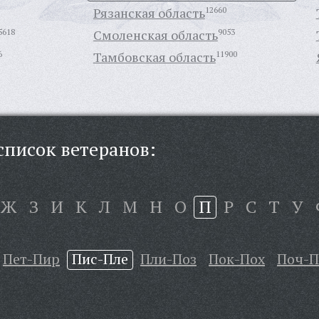
Рязанская область
12660
5618
Смоленская область
9053
6
Тамбовская область
11900
писок ветеранов:
Ж
З
И
К
Л
М
Н
О
П
Р
С
Т
У
Пет-Пир
Пис-Пле
Пли-Поз
Пок-Пох
Поч-П