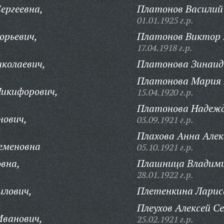
ергеевна,
Платонов Василий
01.01.1925 г.р.
орьевич,
Платонов Виктор 
17.04.1918 г.р.
колаевич,
Платонова Зинаид
Платонова Мария 
Никифорович,
15.04.1920 г.р.
Платонова Надежд
нович,
03.09.1921 г.р.
Плахова Анна Алек
еменовна
05.10.1921 г.р.
вна,
Плашница Владими
28.01.1922 г.р.
илович,
Плетенкина Ларис
Плеухов Алексей С
Иванович,
25.02.1921 г.р.