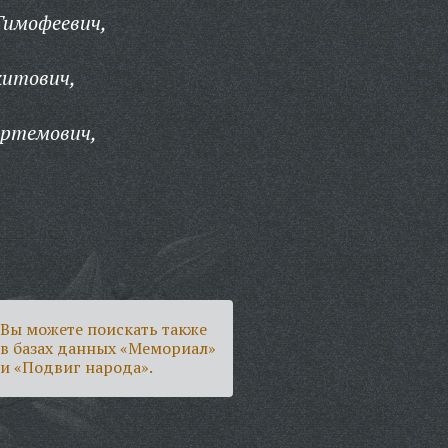
Тимофеевич,
китович,
ртемович,
Вы можете поискать также
в базах данных «Мемориал»
и «Подвиг народа».