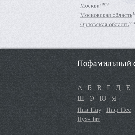
Москва
91878
Московская область
5
Орловская область
625
Пофамильный с
А
Б
В
Г
Д
Е
Щ
Э
Ю
Я
Пав-Пау
Паф-Пес
Пух-Пят