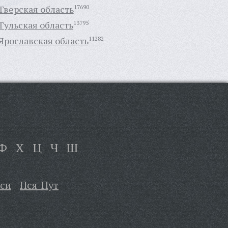
Тверская область
17690
Тульская область
13795
Ярославская область
11282
Ф
Х
Ц
Ч
Ш
си
Пся-Пут