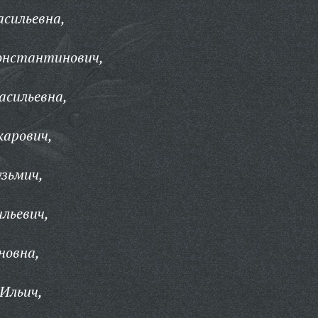
сильевна,
онстантинович,
асильевна,
карович,
зьмич,
льевич,
новна,
Ильич,