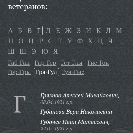
ветеранов:
А
Б
В
Г
Д
Е
Ж
З
И
К
Л
М
Н
О
П
Р
С
Т
У
Ф
Х
Ц
Ч
Ш
Щ
Э
Ю
Я
Габ-Гап
Гар-Гер
Гет-Глы
Гне-Гон
Гор-Гры
Гря-Гул
Гун-Гыс
Г
Грязнов Алексей Михайлович,
08.04.1921 г.р.
Губанова Вера Николаевна
Губачев Иван Матвеевич,
22.05.1921 г.р.