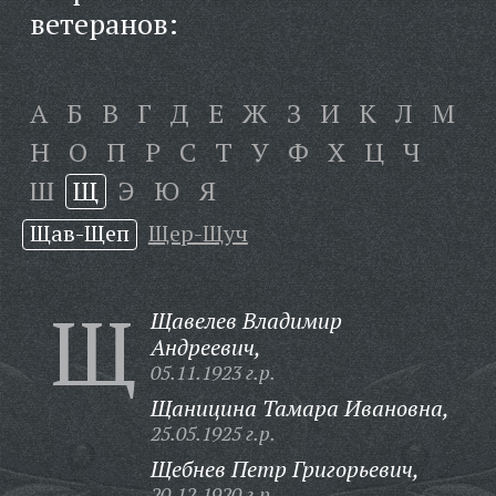
ветеранов:
А
Б
В
Г
Д
Е
Ж
З
И
К
Л
М
Н
О
П
Р
С
Т
У
Ф
Х
Ц
Ч
Ш
Щ
Э
Ю
Я
Щав-Щеп
Щер-Щуч
Щ
Щавелев Владимир
Андреевич,
05.11.1923 г.р.
Щаницина Тамара Ивановна,
25.05.1925 г.р.
Щебнев Петр Григорьевич,
20.12.1920 г.р.