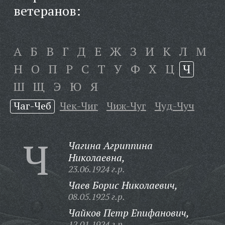
ветеранов:
А
Б
В
Г
Д
Е
Ж
З
И
К
Л
М
Н
О
П
Р
С
Т
У
Ф
Х
Ц
Ч
Ш
Щ
Э
Ю
Я
Чаг-Чеб
Чек-Чиг
Чиж-Чуг
Чуд-Чуч
Ч
Чагина Агриппина
Николаевна,
23.06.1924 г.р.
Чаев Борис Николаевич,
08.05.1925 г.р.
Чайков Петр Епифанович,
12.01.1924 г.р.