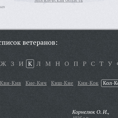
Могилевская область
609
писок ветеранов:
Ж
З
И
К
Л
М
Н
О
П
Р
С
Т
У
Кви-Кив
Кие-Кич
Киш-Кне
Кни-Кок
Кол-К
Корнелюк О. И.,
1925 г.р.