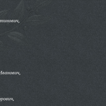
стинович,
Иванович,
рович,