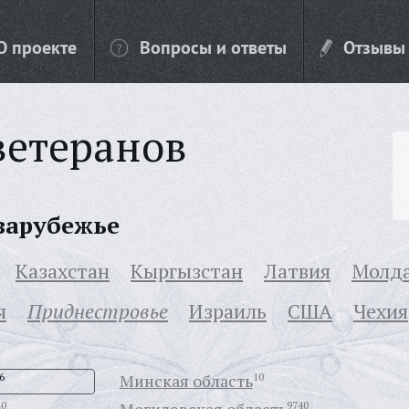
О проекте
Вопросы и ответы
Отзывы
ветеранов
 зарубежье
Казахстан
Кыргызстан
Латвия
Молд
я
Приднестровье
Израиль
США
Чехия
6
Минская область
10
40
9740