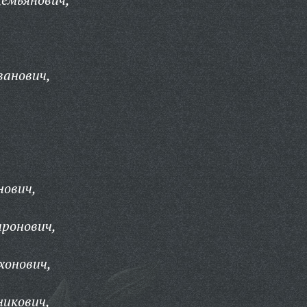
ванович,
нович,
ронович,
хонович,
никович,