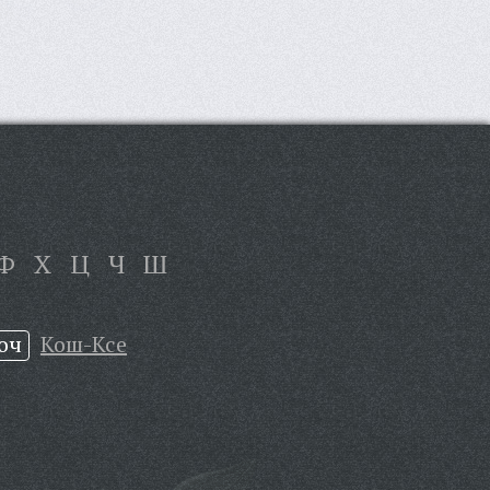
Ф
Х
Ц
Ч
Ш
оч
Кош-Ксе