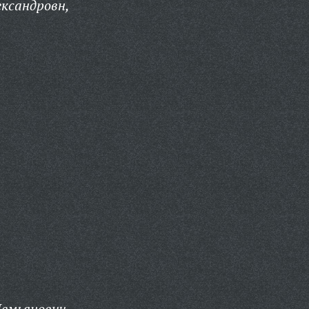
ександровн,
емьянович,