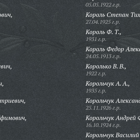
05.05.1922 г.р.
ович,
Король Степан Тих
27.04.1925 г.р.
Король Ф. Т.,
1931 г.р.
Король Федор Алек
24.05.1913 г.р.
вич,
Королько В. В.,
1922 г.р.
ч,
Корольчук А. А.,
1935 г.р.
итриевич,
Корольчук Алексан
25.11.1926 г.р.
Ефимович,
Корольчук Андрей 
16.10.1924 г.р.
Корольчук Василий