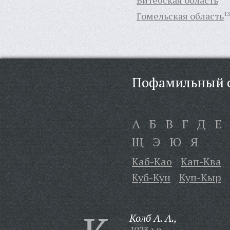
Витебская область
Гомельская область
13
Пофамильный с
А
Б
В
Г
Д
Е
Щ
Э
Ю
Я
Каб-Као
Кап-Ква
Куб-Кун
Куп-Кыр
Колб А. А.,
1923 г.р.