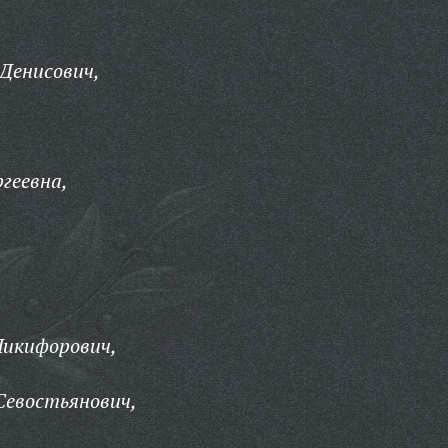
Денисович,
геевна,
Никифорович,
Севостьянович,