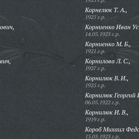
Корнелюк Т. А.,
1925 г.р.
ович,
Корниенко Иван У
14.05.1923 г.р.
Корниенко М. Б.,
1921 г.р.
вич,
Корнилова Л. С.,
1927 г.р.
Корнилюк В. И.,
1925 г.р.
Корнилюк Георгий 
06.05.1922 г.р.
Корнилюк И. В.,
1919 г.р.
Короб Михаил Федо
15.03.1923 г.р.