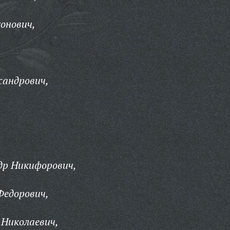
онович,
сандрович,
др Никифорович,
Федорович,
 Николаевич,