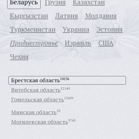
Беларусь
Грузия
Казахстан
Кыргызстан
Латвия
Молдавия
Туркменистан
Украина
Эстония
Приднестровье
Израиль
США
Чехия
Брестская область
10256
Витебская область
12140
Гомельская область
13609
Минская область
10
Могилевская область
9740