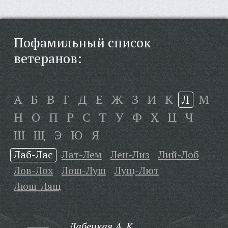
Пофамильный список
ветеранов:
А
Б
В
Г
Д
Е
Ж
З
И
К
Л
М
Н
О
П
Р
С
Т
У
Ф
Х
Ц
Ч
Ш
Щ
Э
Ю
Я
Лаб-Лас
Лат-Лем
Лен-Лиз
Лий-Лоб
Лов-Лох
Лош-Луш
Лущ-Лют
Люш-Лящ
Лабецкая А. К.,