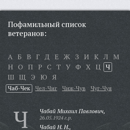
Пофамильный список
ветеранов:
А
Б
В
Г
Д
Е
Ж
З
И
К
Л
М
Н
О
П
Р
С
Т
У
Ф
Х
Ц
Ч
Ш
Щ
Э
Ю
Я
Чаб-Чек
Чел-Чиг
Чиж-Чув
Чуг-Чуя
Ч
Чабай Михаил Павлович,
26.05.1924 г.р.
Чабай Н. Н.,