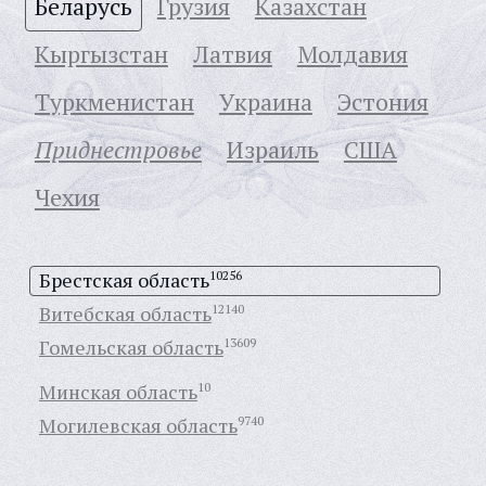
Беларусь
Грузия
Казахстан
Кыргызстан
Латвия
Молдавия
Туркменистан
Украина
Эстония
Приднестровье
Израиль
США
Чехия
Брестская область
10256
Витебская область
12140
Гомельская область
13609
Минская область
10
Могилевская область
9740