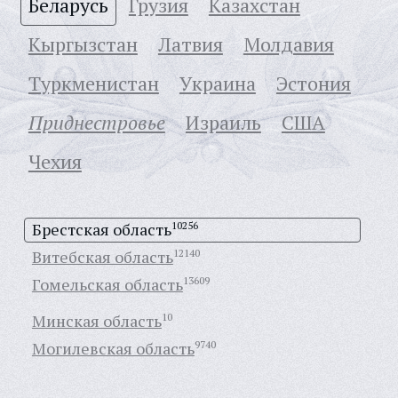
Беларусь
Грузия
Казахстан
Кыргызстан
Латвия
Молдавия
Туркменистан
Украина
Эстония
Приднестровье
Израиль
США
Чехия
Брестская область
10256
Витебская область
12140
Гомельская область
13609
Минская область
10
Могилевская область
9740