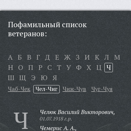
Пофамильный список
ветеранов:
А
Б
В
Г
Д
Е
Ж
З
И
К
Л
М
Н
О
П
Р
С
Т
У
Ф
Х
Ц
Ч
Ш
Щ
Э
Ю
Я
Чаб-Чек
Чел-Чиг
Чиж-Чув
Чуг-Чуя
Ч
Челюк Василий Викторович,
01.07.1918 г.р.
Чемерис А. А.,