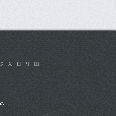
Ф
Х
Ц
Ч
Ш
а,