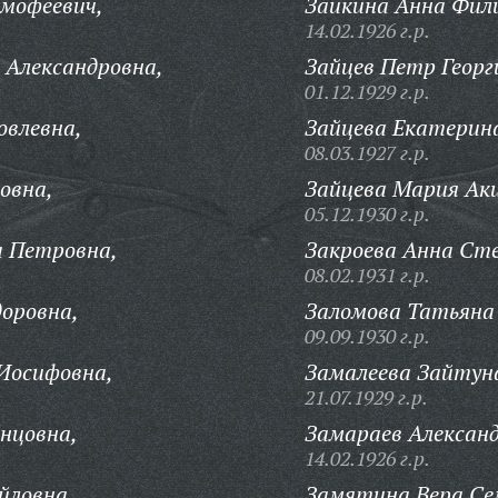
имофеевич,
Заикина Анна Фил
14.02.1926 г.р.
 Александровна,
Зайцев Петр Георг
01.12.1929 г.р.
овлевна,
Зайцева Екатерин
08.03.1927 г.р.
овна,
Зайцева Мария Ак
05.12.1930 г.р.
а Петровна,
Закроева Анна Ст
08.02.1931 г.р.
доровна,
Заломова Татьяна
09.09.1930 г.р.
Иосифовна,
Замалеева Зайтун
21.07.1929 г.р.
нцовна,
Замараев Александ
14.02.1926 г.р.
йловна,
Замятина Вера Се