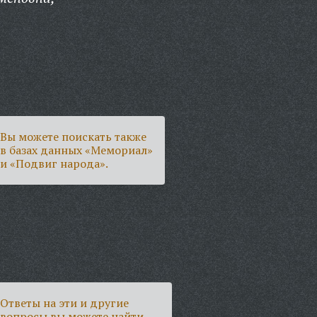
Вы можете поискать также
в базах данных «Мемориал»
и «Подвиг народа».
Ответы на эти и другие
вопросы вы можете найти