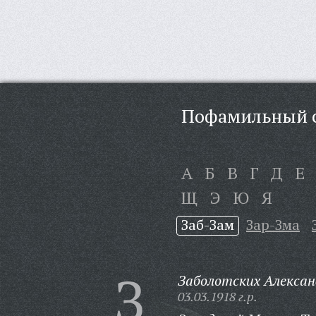
Пофамильный с
А
Б
В
Г
Д
Е
Щ
Э
Ю
Я
Заб-Зам
Зар-Зма
З
Заболотских Алекса
03.03.1918 г.р.