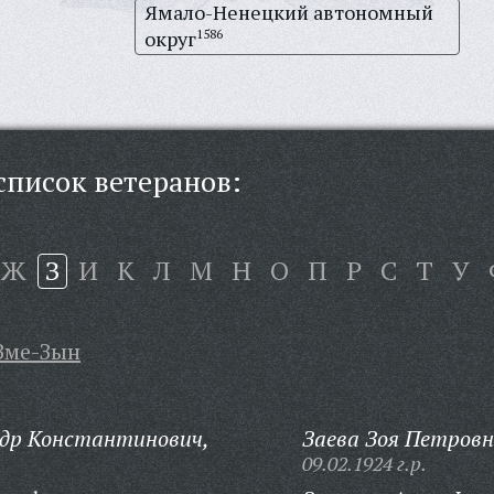
Ямало-Ненецкий автономный
округ
1586
писок ветеранов:
Ж
З
И
К
Л
М
Н
О
П
Р
С
Т
У
Зме-Зын
ндр Константинович,
Заева Зоя Петровн
09.02.1924 г.р.