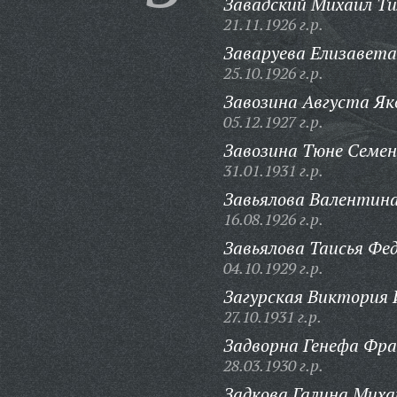
Завадский Михаил Т
21.11.1926 г.р.
Заваруева Елизавета
25.10.1926 г.р.
Завозина Августа Як
05.12.1927 г.р.
Завозина Тюне Семен
31.01.1931 г.р.
Завьялова Валентин
16.08.1926 г.р.
Завьялова Таисья Фе
04.10.1929 г.р.
Загурская Виктория 
27.10.1931 г.р.
Задворна Генефа Фра
28.03.1930 г.р.
Задкова Галина Миха