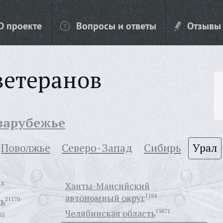
О проекте
Вопросы и ответы
Отзывы
ветеранов
 зарубежье
Поволжье
Северо-Запад
Сибирь
Урал
18
Ханты-Мансийский
автономный округ
1184
ть
21170
Челябинская область
15871
62