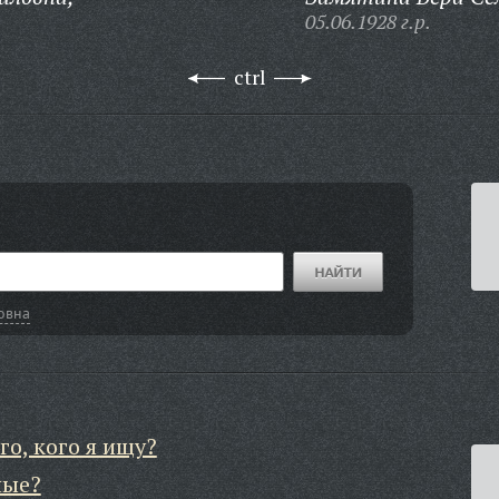
05.06.1928 г.р.
ctrl
овна
го, кого я ищу?
ные?