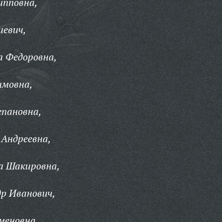
ипповна,
иевич,
а Федоровна,
имовна,
епановна,
 Андреевна,
а Шакировна,
р Иванович,
меновна,