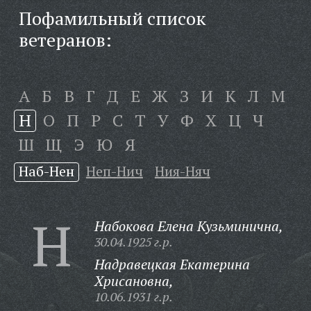
Пофамильный список
ветеранов:
А
Б
В
Г
Д
Е
Ж
З
И
К
Л
М
Н
О
П
Р
С
Т
У
Ф
Х
Ц
Ч
Ш
Щ
Э
Ю
Я
Наб-Нен
Неп-Нич
Ния-Няч
Н
Набокова Елена Кузьминична,
30.04.1925 г.р.
Надравецкая Екатерина
Хрисановна,
10.06.1931 г.р.