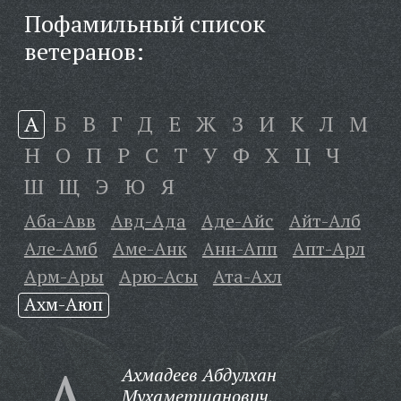
Пофамильный список
ветеранов:
А
Б
В
Г
Д
Е
Ж
З
И
К
Л
М
Н
О
П
Р
С
Т
У
Ф
Х
Ц
Ч
Ш
Щ
Э
Ю
Я
Аба-Авв
Авд-Ада
Аде-Айс
Айт-Алб
Але-Амб
Аме-Анк
Анн-Апп
Апт-Арл
Арм-Ары
Арю-Асы
Ата-Ахл
Ахм-Аюп
А
Ахмадеев Абдулхан
Мухаметшанович,