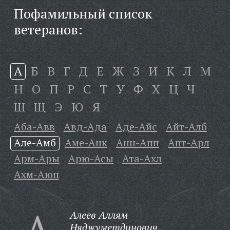
Пофамильный список
ветеранов:
А
Б
В
Г
Д
Е
Ж
З
И
К
Л
М
Н
О
П
Р
С
Т
У
Ф
Х
Ц
Ч
Ш
Щ
Э
Ю
Я
Аба-Авв
Авд-Ада
Аде-Айс
Айт-Алб
Але-Амб
Аме-Анк
Анн-Апп
Апт-Арл
Арм-Ары
Арю-Асы
Ата-Ахл
Ахм-Аюп
А
Алеев Аллям
Няджуметдинович,