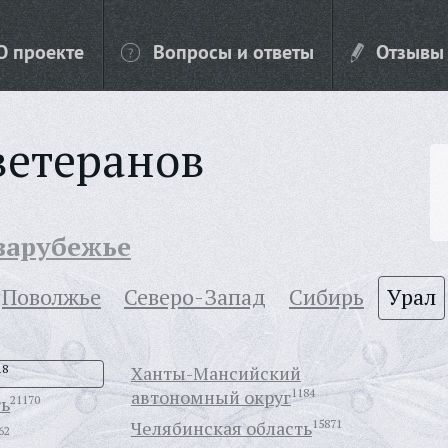
О проекте
Вопросы и ответы
Отзывы
ветеранов
 зарубежье
Поволжье
Северо-Запад
Сибирь
Урал
18
Ханты-Мансийский
автономный округ
1184
ть
21170
Челябинская область
15871
62