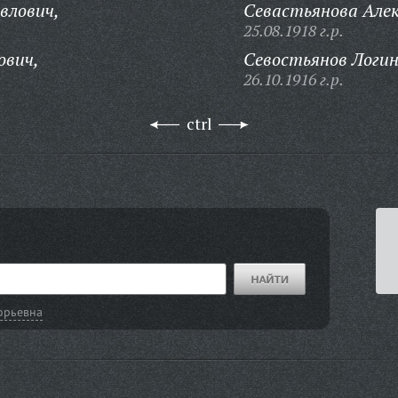
влович,
Севастьянова Але
25.08.1918 г.р.
ович,
Севостьянов Логин
26.10.1916 г.р.
ctrl
орьевна