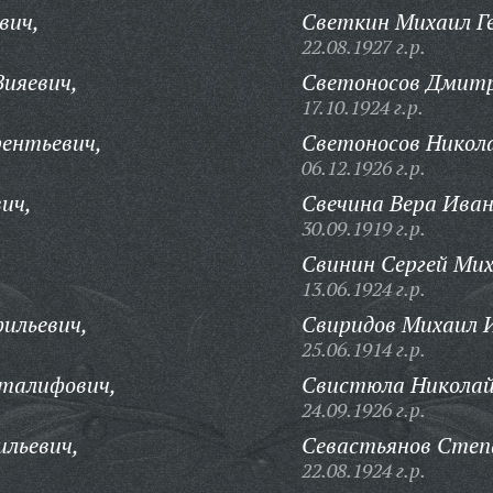
вич,
Светкин Михаил Ге
22.08.1927 г.р.
ияевич,
Светоносов Дмитр
17.10.1924 г.р.
рентьевич,
Светоносов Никола
06.12.1926 г.р.
ич,
Свечина Вера Иван
30.09.1919 г.р.
Свинин Сергей Мих
13.06.1924 г.р.
ильевич,
Свиридов Михаил 
25.06.1914 г.р.
талифович,
Свистюла Николай
24.09.1926 г.р.
ильевич,
Севастьянов Степ
22.08.1924 г.р.