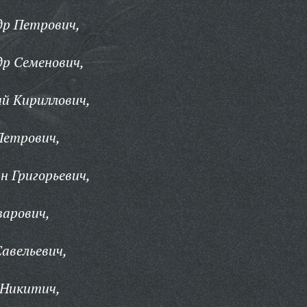
др Петрович,
р Семенович,
й Кириллович,
Петрович,
 Григорьевич,
зарович,
авельевич,
 Никитич,