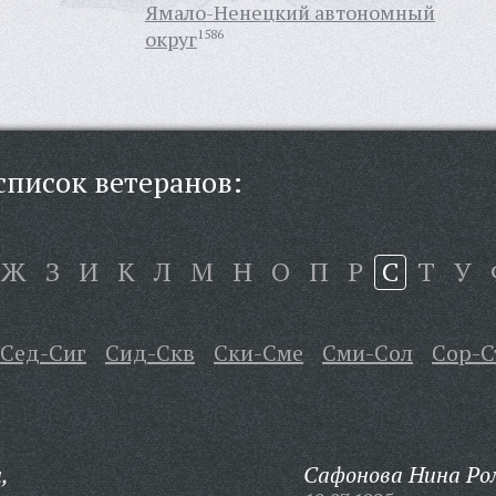
Ямало-Ненецкий автономный
округ
1586
писок ветеранов:
Ж
З
И
К
Л
М
Н
О
П
Р
С
Т
У
Сед-Сиг
Сид-Скв
Ски-Сме
Сми-Сол
Сор-С
,
Сафонова Нина Ро