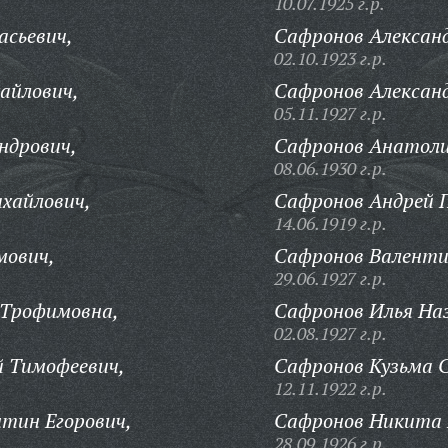
10.07.1925 г.р.
асьевич,
Сафронов Алексан
02.10.1923 г.р.
айлович,
Сафронов Александ
05.11.1927 г.р.
ндрович,
Сафронов Анатоли
08.06.1930 г.р.
хайлович,
Сафронов Андрей 
14.06.1919 г.р.
мович,
Сафронов Валентин
29.06.1927 г.р.
 Трофимовна,
Сафронов Илья На
02.08.1927 г.р.
й Тимофеевич,
Сафронов Кузьма С
12.11.1922 г.р.
тин Егорович,
Сафронов Никита
28.09.1926 г.р.