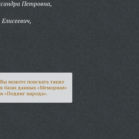
ксандра Петровна,
 Елисеевич,
Вы можете поискать также
в базах данных «Мемориал»
и «Подвиг народа».