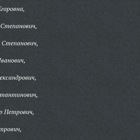
горовна,
 Степанович,
 Степанович,
ванович,
ександрович,
стантинович,
р Петрович,
трович,