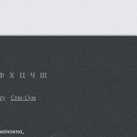
Ф
Х
Ц
Ч
Ш
ту
Стю-Сум
мановна,