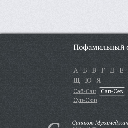
Пофамильный с
А
Б
В
Г
Д
Е
Щ
Ю
Я
Саб-Сан
Сап-Сев
Суп-Сюр
Сапаков Мухамеджан