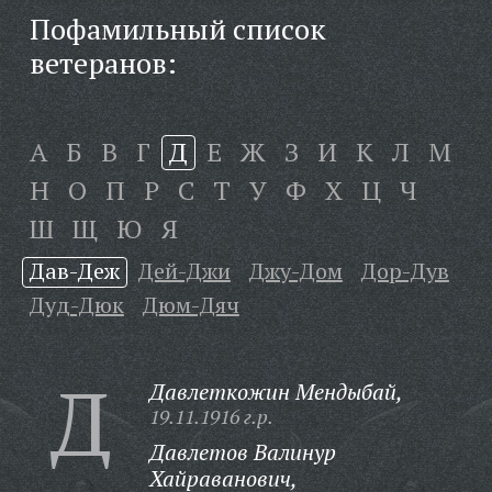
Пофамильный список
ветеранов:
А
Б
В
Г
Д
Е
Ж
З
И
К
Л
М
Н
О
П
Р
С
Т
У
Ф
Х
Ц
Ч
Ш
Щ
Ю
Я
Дав-Деж
Дей-Джи
Джу-Дом
Дор-Дув
Дуд-Дюк
Дюм-Дяч
Д
Давлеткожин Мендыбай,
19.11.1916 г.р.
Давлетов Валинур
Хайраванович,