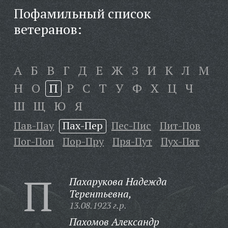
Пофамильный список
ветеранов:
А
Б
В
Г
Д
Е
Ж
З
И
К
Л
М
Н
О
П
Р
С
Т
У
Ф
Х
Ц
Ч
Ш
Щ
Ю
Я
Пав-Пау
Пах-Пер
Пес-Пис
Пит-Пов
Пог-Поп
Пор-Пру
Пря-Пут
Пух-Пят
П
Пахарукова Надежда
Терентьевна,
13.08.1923 г.р.
Пахомов Александр