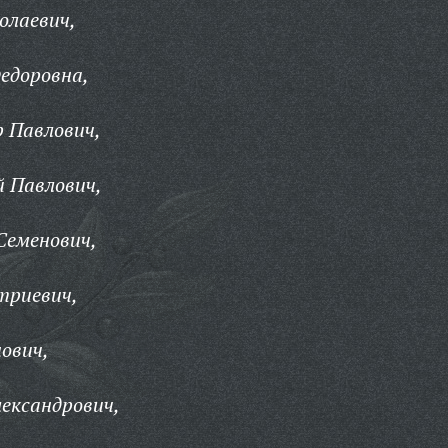
олаевич,
едоровна,
 Павлович,
й Павлович,
Семенович,
триевич,
ович,
лександрович,