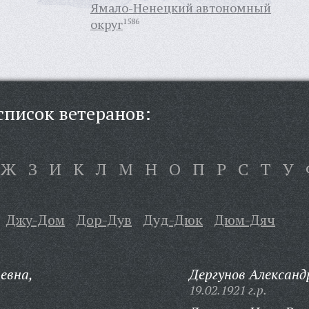
Ямало-Ненецкий автономный
округ
1586
писок ветеранов:
Ж
З
И
К
Л
М
Н
О
П
Р
С
Т
У
Джу-Дом
Дор-Дув
Дуд-Дюк
Дюм-Дяч
евна,
Дергунов Александ
19.02.1921 г.р.