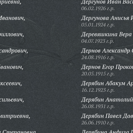
риевна,
Дергунов Иван Вас
06.02.1926 г.р.
Иванович,
Дергунова Анисья 
05.01.1924 г.р.
иллович,
Деревяшкина Вера 
04.07.1923 г.р.
сандрович,
Дернов Александр 
24.08.1916 г.р.
ванович,
Дернов Егор Проко
20.05.1915 г.р.
ксеевич,
Дерябин Абакум Ар
16.12.1923 г.р.
сильевич,
Дерябин Анатолий 
26.08.1931 г.р.
митриевна,
Дерябин Павел Дав
26.06.1910 г.р.
я Степановна,
Дерябина Анфиза 