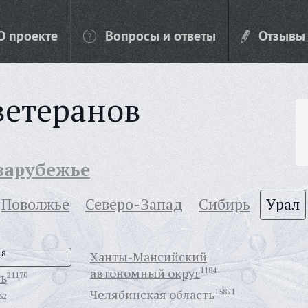
О проекте
Вопросы и ответы
Отзывы
ветеранов
 зарубежье
Поволжье
Северо-Запад
Сибирь
Урал
18
Ханты-Мансийский
автономный округ
1184
ть
21170
Челябинская область
15871
62