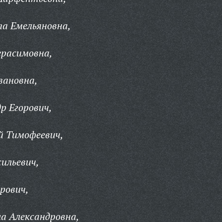
а Емельяновна,
ерасимовна,
вановна,
р Егорович,
 Тимофеевич,
ильевич,
рович,
а Александровна,