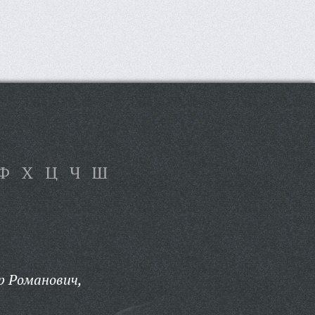
Ф
Х
Ц
Ч
Ш
р Романович,