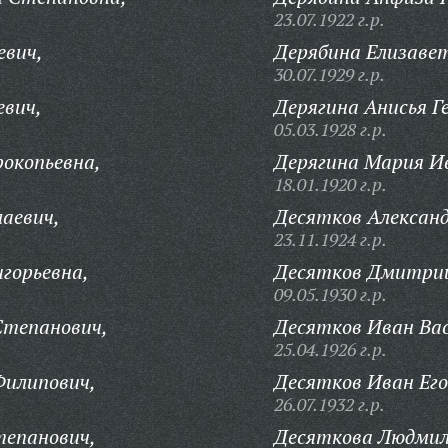
23.07.1922 г.р.
вич,
Дерябина Елизавет
30.07.1929 г.р.
евич,
Дерягина Анисья Г
05.03.1928 г.р.
окопьевна,
Дерягина Мария И
18.01.1920 г.р.
аевич,
Десятков Александ
23.11.1924 г.р.
игорьевна,
Десятков Дмитрий
09.05.1930 г.р.
Степанович,
Десятков Иван Вас
25.04.1926 г.р.
Филипович,
Десятков Иван Его
26.07.1932 г.р.
тепанович,
Десяткова Людмил