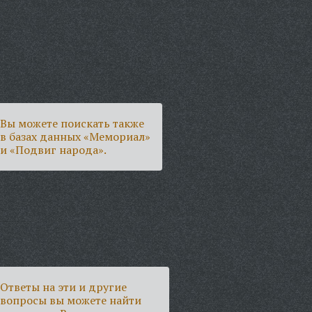
Вы можете поискать также
в базах данных «Мемориал»
и «Подвиг народа».
Ответы на эти и другие
вопросы вы можете найти