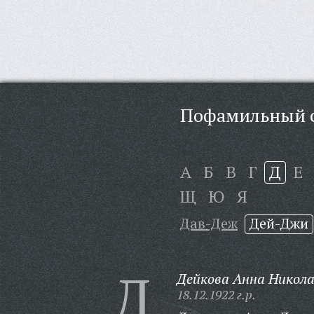
Пофамильный с
А
Б
В
Г
Д
Е
Щ
Ю
Я
Дав-Деж
Дей-Джи
Д
Дейкова Анна Никола
18.12.1922 г.р.