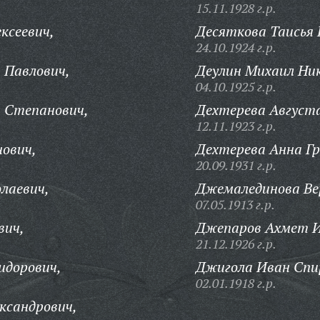
15.11.1928 г.р.
ксеевич,
Десяткова Таисья 
24.10.1924 г.р.
 Павлович,
Деулин Михаил Ник
04.10.1925 г.р.
 Степанович,
Дехтерева Августа
12.11.1923 г.р.
ович,
Дехтерева Анна Гр
20.09.1931 г.р.
лаевич,
Джемалединова Ве
07.05.1913 г.р.
вич,
Джепаров Ахмет 
21.12.1926 г.р.
идорович,
Джигола Иван Спи
02.01.1918 г.р.
ксандрович,