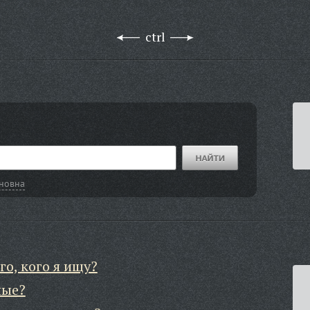
ctrl
новна
го, кого я ищу?
ные?