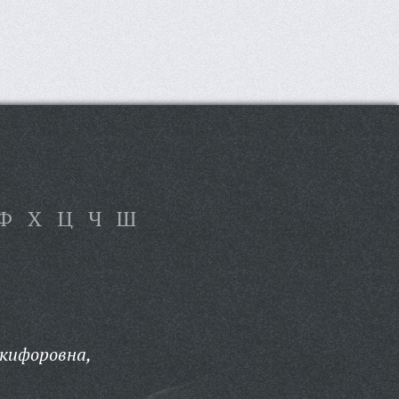
Ф
Х
Ц
Ч
Ш
икифоровна,