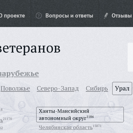
О проекте
Вопросы и ответы
Отзывы
ветеранов
 зарубежье
Поволжье
Северо-Запад
Сибирь
Урал
18
Ханты-Мансийский
автономный округ
1184
ть
21170
Челябинская область
15871
62