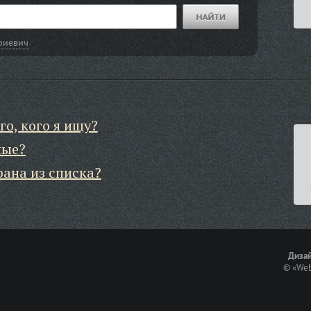
риевич
го, кого я ищу?
ные?
рана из списка?
Дизай
©
«Web