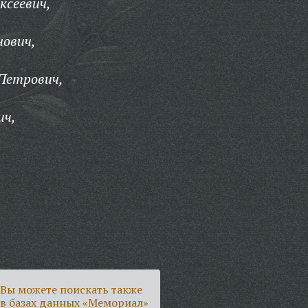
ксеевич,
нович,
Петрович,
ич,
Вы можете поискать также
в базах данных «Мемориал»