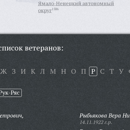
Ямало-Ненецкий автономный
округ
1586
писок ветеранов:
Ж
З
И
К
Л
М
Н
О
П
Р
С
Т
У
Рук-Ряс
етрович,
Рыбьякова Вера Н
14.11.1922 г.р.