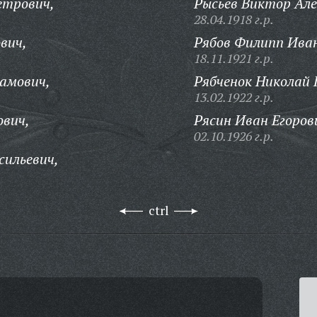
етрович,
Рысьев Виктор Але
28.04.1918 г.р.
вич,
Рябов Филипп Ива
18.11.1921 г.р.
амович,
Рябченок Николай 
13.02.1922 г.р.
ович,
Рясин Иван Егоров
02.10.1926 г.р.
сильевич,
ctrl