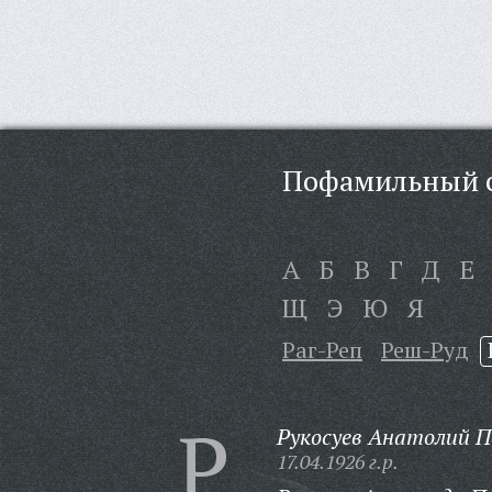
Пофамильный с
А
Б
В
Г
Д
Е
Щ
Э
Ю
Я
Раг-Реп
Реш-Руд
Р
Рукосуев Анатолий П
17.04.1926 г.р.