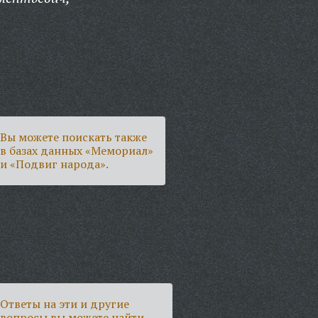
Вы можете поискать также
в базах данных «Мемориал»
и «Подвиг народа».
Ответы на эти и другие
вопросы вы можете найти