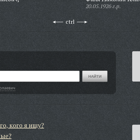
20.05.1926 г.р.
ctrl
олаевич
го, кого я ищу?
ные?