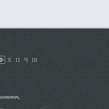
Ф
Х
Ц
Ч
Ш
олаевич,