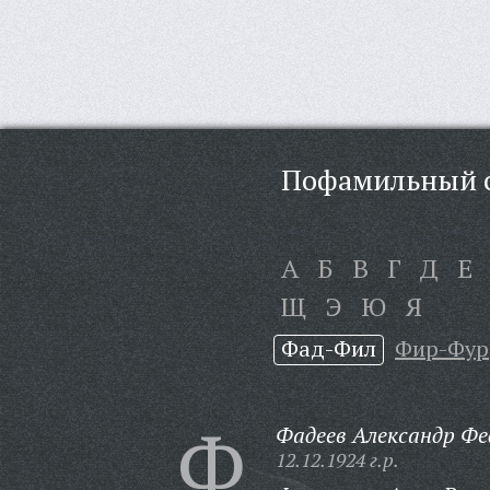
Пофамильный с
А
Б
В
Г
Д
Е
Щ
Э
Ю
Я
Фад-Фил
Фир-Фур
Ф
Фадеев Александр Фе
12.12.1924 г.р.