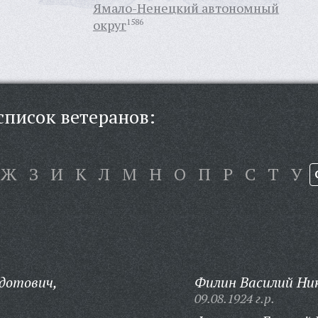
Ямало-Ненецкий автономный
округ
1586
писок ветеранов:
Ж
З
И
К
Л
М
Н
О
П
Р
С
Т
У
дотович,
Филин Василий Ник
09.08.1924 г.р.