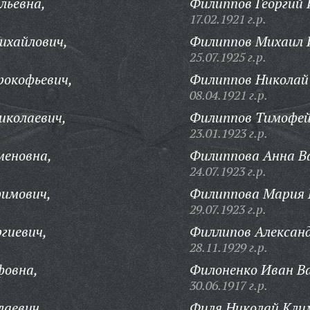
льевна,
Филиппов Георгий 
17.02.1921 г.р.
ихайлович,
Филиппов Михаил 
25.07.1925 г.р.
рокофьевич,
Филиппов Николай
08.04.1921 г.р.
иколаевич,
Филиппов Тимофей
23.01.1923 г.р.
меновна,
Филиппова Анна Ва
24.07.1923 г.р.
фимович,
Филиппова Мария 
29.07.1923 г.р.
гиевич,
Филлипов Алексан
28.11.1929 г.р.
фовна,
Филоненко Иван Ва
30.06.1917 г.р.
лаевич,
Филя Николай Кли