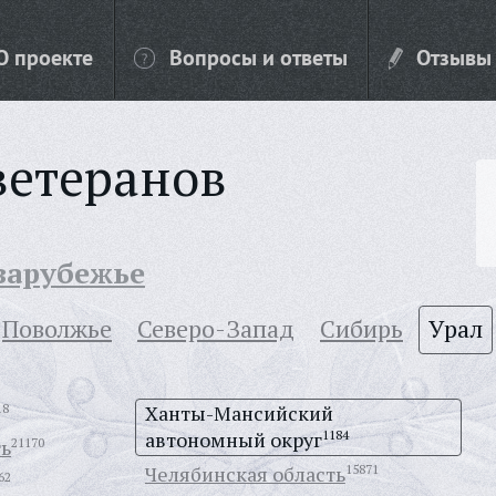
О проекте
Вопросы и ответы
Отзывы
ветеранов
 зарубежье
Поволжье
Северо-Запад
Сибирь
Урал
18
Ханты-Мансийский
автономный округ
1184
ть
21170
Челябинская область
15871
62