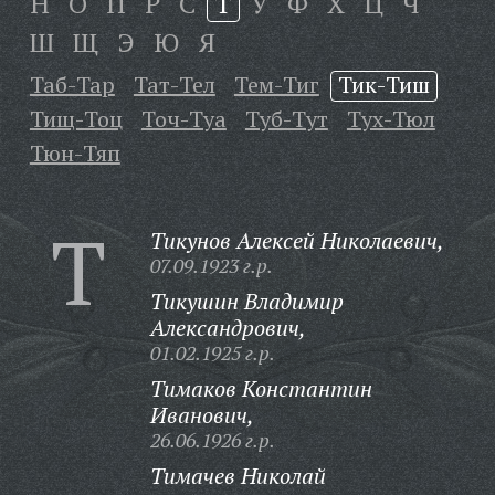
Н
О
П
Р
С
Т
У
Ф
Х
Ц
Ч
Ш
Щ
Э
Ю
Я
Таб-Тар
Тат-Тел
Тем-Тиг
Тик-Тиш
Тищ-Тоц
Точ-Туа
Туб-Тут
Тух-Тюл
Тюн-Тяп
Т
Тикунов Алексей Николаевич,
07.09.1923 г.р.
Тикушин Владимир
Александрович,
01.02.1925 г.р.
Тимаков Константин
Иванович,
26.06.1926 г.р.
Тимачев Николай