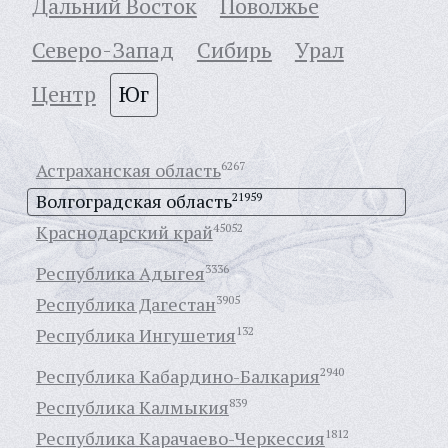
Дальний Восток
Поволжье
Северо-Запад
Сибирь
Урал
Центр
Юг
Астраханская область
6267
Волгоградская область
21959
Краснодарский край
45052
Республика Адыгея
3336
Республика Дагестан
3905
Республика Ингушетия
132
Республика Кабардино-Балкария
2940
Республика Калмыкия
839
Республика Карачаево-Черкессия
1812