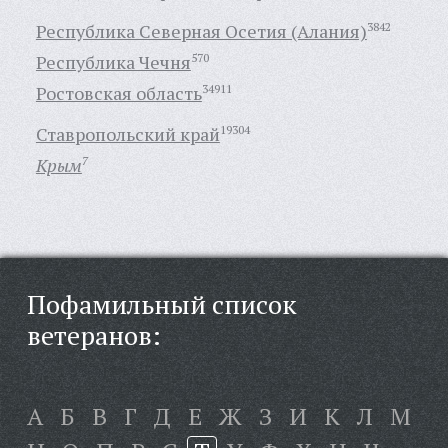
Республика Северная Осетия (Алания)
3842
Республика Чечня
570
Ростовская область
34911
Ставропольский край
19304
Крым
7
Пофамильный список
ветеранов:
А
Б
В
Г
Д
Е
Ж
З
И
К
Л
М