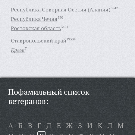
Республика Северная Осетия (Алания)
3842
Республика Чечня
570
Ростовская область
34911
Ставропольский край
19304
Крым
7
Пофамильный список
ветеранов:
А
Б
В
Г
Д
Е
Ж
З
И
К
Л
М