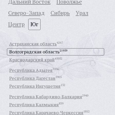
Дальний Восток
Поволжье
Северо-Запад
Сибирь
Урал
Центр
Юг
Астраханская область
6267
Волгоградская область
21959
Краснодарский край
45052
Республика Адыгея
3336
Республика Дагестан
3905
Республика Ингушетия
132
Республика Кабардино-Балкария
2940
Республика Калмыкия
839
Республика Карачаево-Черкессия
1812