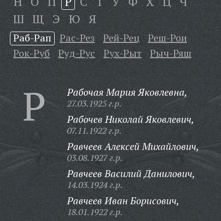
Н
О
П
Р
С
Т
У
Ф
Х
Ц
Ч
Ш
Щ
Э
Ю
Я
Раб-Рап
Рас-Рез
Рей-Рец
Реш-Рои
Рок-Руб
Руд-Рус
Рух-Рыт
Рыч-Ряш
Р
Рабочая Мария Яковлевна,
27.03.1925 г.р.
Рабочев Николай Яковлевич,
07.11.1922 г.р.
Равчеев Алексей Михайлович,
03.08.1927 г.р.
Равчеев Василий Данилович,
14.03.1924 г.р.
Равчеев Иван Борисович,
18.01.1922 г.р.