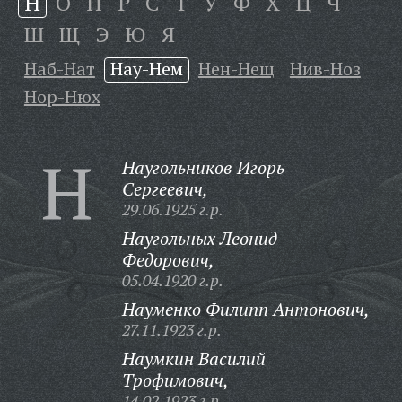
Н
О
П
Р
С
Т
У
Ф
Х
Ц
Ч
Ш
Щ
Э
Ю
Я
Наб-Нат
Нау-Нем
Нен-Нещ
Нив-Ноз
Нор-Нюх
Н
Наугольников Игорь
Сергеевич,
29.06.1925 г.р.
Наугольных Леонид
Федорович,
05.04.1920 г.р.
Науменко Филипп Антонович,
27.11.1923 г.р.
Наумкин Василий
Трофимович,
14.02.1923 г.р.