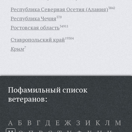
Республика Северная Осетия (Алания)
3842
Республика Чечня
570
Ростовская область
34911
Ставропольский край
19304
Крым
7
Пофамильный список
ветеранов:
А
Б
В
Г
Д
Е
Ж
З
И
К
Л
М