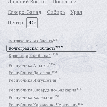
Дальний Восток
Поволжье
Северо-Запад
Сибирь
Урал
Центр
Юг
Астраханская область
6267
Волгоградская область
21959
Краснодарский край
45052
Республика Адыгея
3336
Республика Дагестан
3905
Республика Ингушетия
132
Республика Кабардино-Балкария
2940
Республика Калмыкия
839
Республика Карачаево-Черкессия
1812