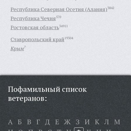
Республика Северная Осетия (Алания)
3842
Республика Чечня
570
Ростовская область
34911
Ставропольский край
19304
Крым
7
Пофамильный список
ветеранов:
А
Б
В
Г
Д
Е
Ж
З
И
К
Л
М