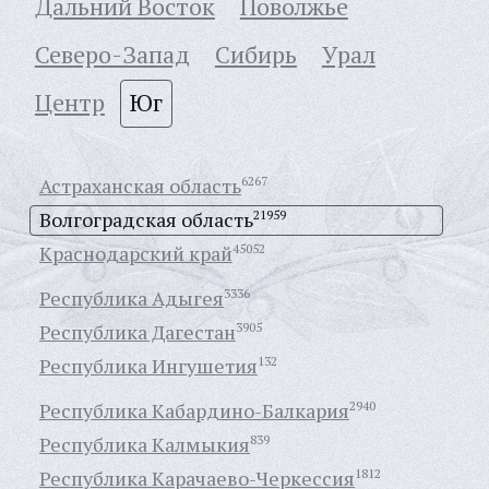
Дальний Восток
Поволжье
Северо-Запад
Сибирь
Урал
Центр
Юг
Астраханская область
6267
Волгоградская область
21959
Краснодарский край
45052
Республика Адыгея
3336
Республика Дагестан
3905
Республика Ингушетия
132
Республика Кабардино-Балкария
2940
Республика Калмыкия
839
Республика Карачаево-Черкессия
1812