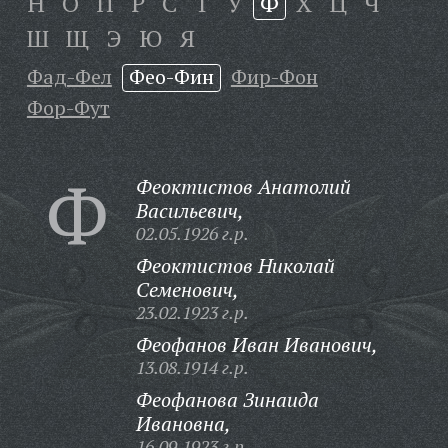
Н
О
П
Р
С
Т
У
Ф
Х
Ц
Ч
Ш
Щ
Э
Ю
Я
Фад-Фел
Фео-Фин
Фир-Фон
Фор-Фут
Ф
Феоктистов Анатолий
Васильевич,
02.05.1926 г.р.
Феоктистов Николай
Семенович,
23.02.1923 г.р.
Феофанов Иван Иванович,
13.08.1914 г.р.
Феофанова Зинаида
Ивановна,
16.09.1923 г.р.