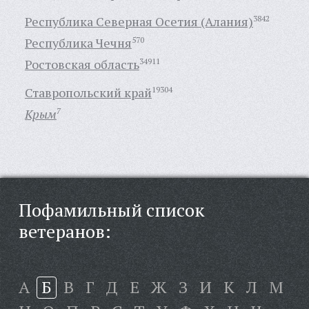
Республика Северная Осетия (Алания)
3842
Республика Чечня
570
Ростовская область
34911
Ставропольский край
19304
Крым
7
Пофамильный список
ветеранов:
А
Б
В
Г
Д
Е
Ж
З
И
К
Л
М