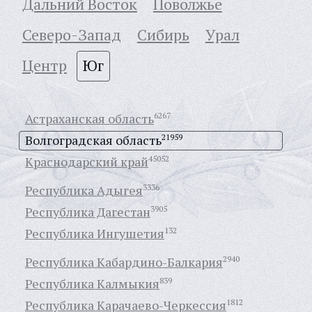
Дальний Восток
Поволжье
Северо-Запад
Сибирь
Урал
Центр
Юг
Астраханская область
6267
Волгоградская область
21959
Краснодарский край
45052
Республика Адыгея
3336
Республика Дагестан
3905
Республика Ингушетия
132
Республика Кабардино-Балкария
2940
Республика Калмыкия
839
Республика Карачаево-Черкессия
1812