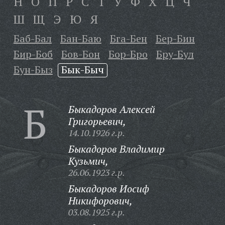
Н
О
П
Р
С
Т
У
Ф
Х
Ц
Ч
Ш
Щ
Э
Ю
Я
Баб-Бал
Бан-Баю
Бга-Бен
Бер-Бин
Бир-Боб
Бов-Бон
Бор-Бро
Бру-Бул
Бун-Быз
Бык-Быч
Б
Быкадоров Алексей
Григорьевич,
14.10.1926 г.р.
Быкадоров Владимир
Кузьмич,
26.06.1923 г.р.
Быкадоров Иосиф
Никифорович,
03.08.1925 г.р.