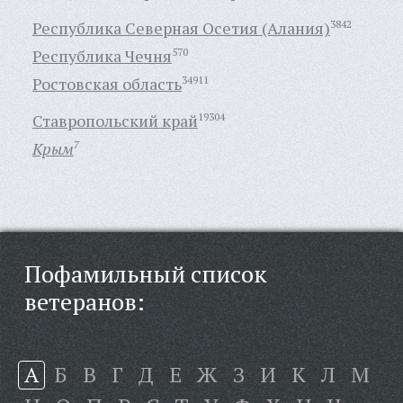
Республика Северная Осетия (Алания)
3842
Республика Чечня
570
Ростовская область
34911
Ставропольский край
19304
Крым
7
Пофамильный список
ветеранов:
А
Б
В
Г
Д
Е
Ж
З
И
К
Л
М