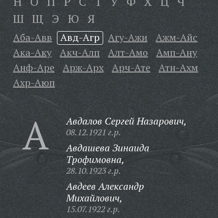
Н
О
П
Р
С
Т
У
Ф
Х
Ц
Ч
Ш
Щ
Э
Ю
Я
Аба-Авв
Авд-Агр
Агу-Ажи
Ажм-Айс
Ака-Аку
Акч-Алп
Алт-Амо
Амп-Ану
Анф-Аре
Арж-Арх
Арч-Ате
Атн-Ахм
Ахр-Аюп
А
Авдалов Сергей Назарович,
08.12.1921 г.р.
Авдашева Зинаида
Трофимовна,
28.10.1923 г.р.
Авдеев Александр
Михайлович,
15.07.1922 г.р.