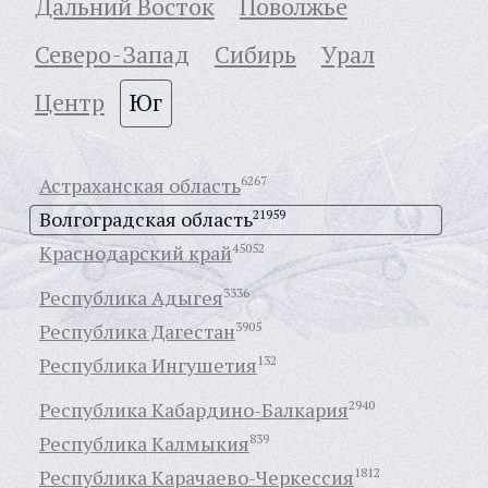
Дальний Восток
Поволжье
Северо-Запад
Сибирь
Урал
Центр
Юг
Астраханская область
6267
Волгоградская область
21959
Краснодарский край
45052
Республика Адыгея
3336
Республика Дагестан
3905
Республика Ингушетия
132
Республика Кабардино-Балкария
2940
Республика Калмыкия
839
Республика Карачаево-Черкессия
1812