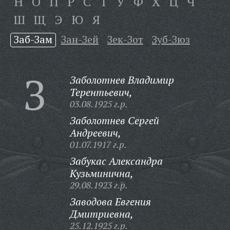
Н
О
П
Р
С
Т
У
Ф
Х
Ц
Ч
Ш
Щ
Э
Ю
Я
Заб-Зам
Зан-Зей
Зек-Зот
Зуб-Зюз
З
Заболотнев Владимир
Терентьевич,
03.08.1925 г.р.
Заболотнев Сергей
Андреевич,
01.07.1917 г.р.
Забукас Александра
Кузьминична,
29.08.1923 г.р.
Заводова Евгения
Дмитриевна,
25.12.1925 г.р.