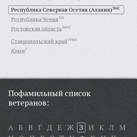
Республика Северная Осетия (Алания)
3842
Республика Чечня
570
Ростовская область
34911
Ставропольский край
19304
Крым
7
Пофамильный список
ветеранов:
А
Б
В
Г
Д
Е
Ж
З
И
К
Л
М