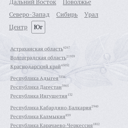
Дальний Восток
Поволжье
Северо-Запад
Сибирь
Урал
Центр
Юг
Астраханская область
6267
Волгоградская область
21959
Краснодарский край
45052
Республика Адыгея
3336
Республика Дагестан
3905
Республика Ингушетия
132
Республика Кабардино-Балкария
2940
Республика Калмыкия
839
Республика Карачаево-Черкессия
1812