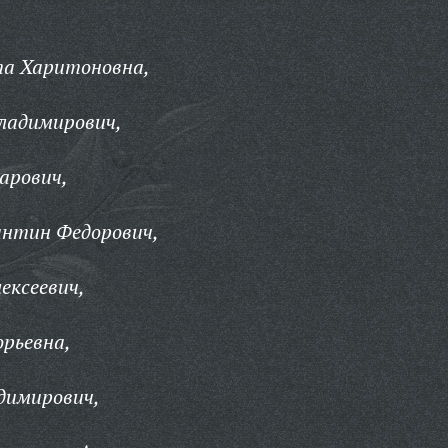
та Харитоновна,
ладимирович,
харович,
нтин Федорович,
ексеевич,
орьевна,
димирович,