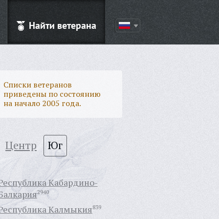
Найти ветерана
Списки ветеранов
приведены по состоянию
на начало 2005 года.
Центр
Юг
Республика Кабардино-
Балкария
2940
Республика Калмыкия
839