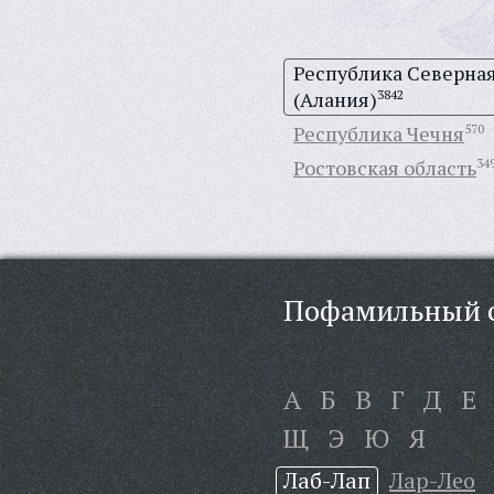
Республика Северна
(Алания)
3842
Республика Чечня
570
Ростовская область
34
Пофамильный с
А
Б
В
Г
Д
Е
Щ
Э
Ю
Я
Лаб-Лап
Лар-Лео