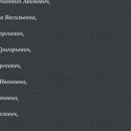
тантин Акимович,
а Васильевна,
оргиевич,
ригорьевич,
ргеевич,
Ивановна,
ановна,
влевич,