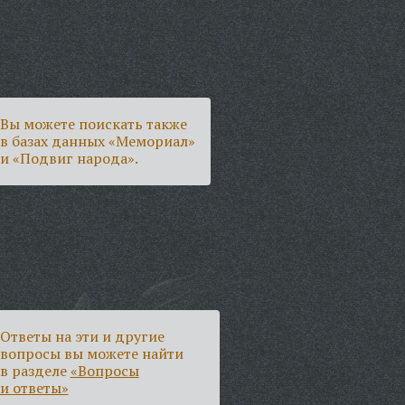
Вы можете поискать также
в базах данных «Мемориал»
и «Подвиг народа».
Ответы на эти и другие
вопросы вы можете найти
в разделе
«Вопросы
и ответы»