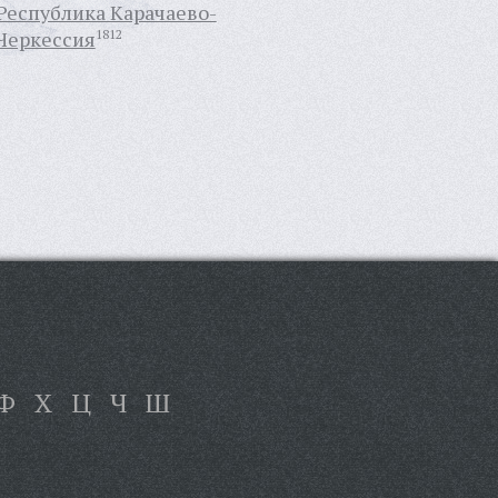
Республика Карачаево-
Черкессия
1812
Ф
Х
Ц
Ч
Ш