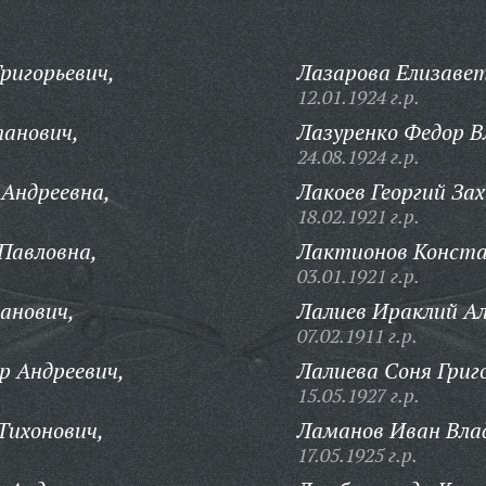
ригорьевич,
Лазарова Елизаве
12.01.1924 г.р.
панович,
Лазуренко Федор В
24.08.1924 г.р.
Андреевна,
Лакоев Георгий За
18.02.1921 г.р.
Павловна,
Лактионов Конста
03.01.1921 г.р.
анович,
Лалиев Ираклий Ал
07.02.1911 г.р.
р Андреевич,
Лалиева Соня Григ
15.05.1927 г.р.
Тихонович,
Ламанов Иван Вла
17.05.1925 г.р.