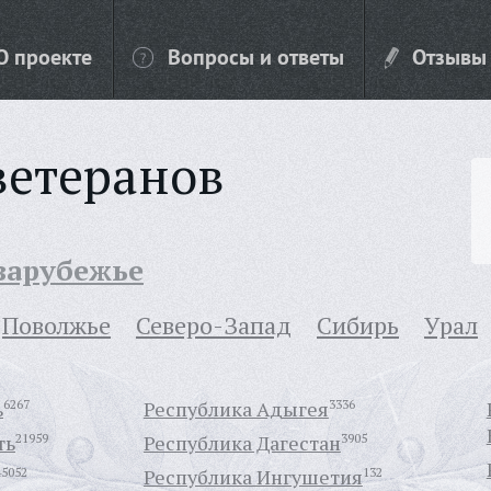
О проекте
Вопросы и ответы
Отзывы
ветеранов
 зарубежье
Поволжье
Северо-Запад
Сибирь
Урал
ь
6267
Республика Адыгея
3336
ть
21959
Республика Дагестан
3905
45052
Республика Ингушетия
132