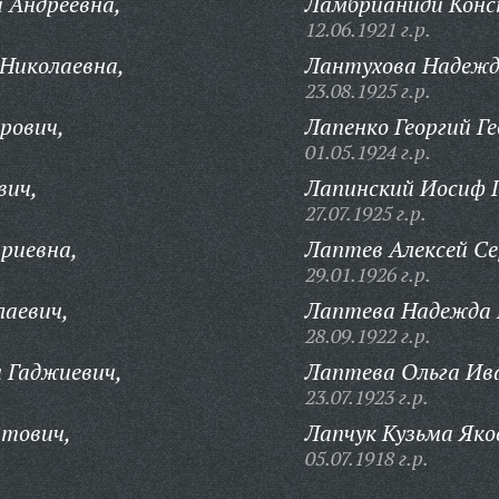
 Андреевна,
Ламбрианиди Конс
12.06.1921 г.р.
Николаевна,
Лантухова Надежд
23.08.1925 г.р.
рович,
Лапенко Георгий Ге
01.05.1924 г.р.
вич,
Лапинский Иосиф Г
27.07.1925 г.р.
риевна,
Лаптев Алексей Се
29.01.1926 г.р.
лаевич,
Лаптева Надежда 
28.09.1922 г.р.
 Гаджиевич,
Лаптева Ольга Ив
23.07.1923 г.р.
атович,
Лапчук Кузьма Яко
05.07.1918 г.р.