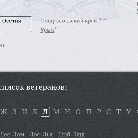
я Осетия
Ставропольский край
19304
Крым
7
911
писок ветеранов:
Ж
З
И
К
Л
М
Н
О
П
Р
С
Т
У
Лес-Лом
Лос-Лья
Люб-Ляш