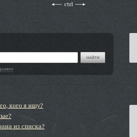
ctrl
орьевич
го, кого я ищу?
ные?
рана из списка?