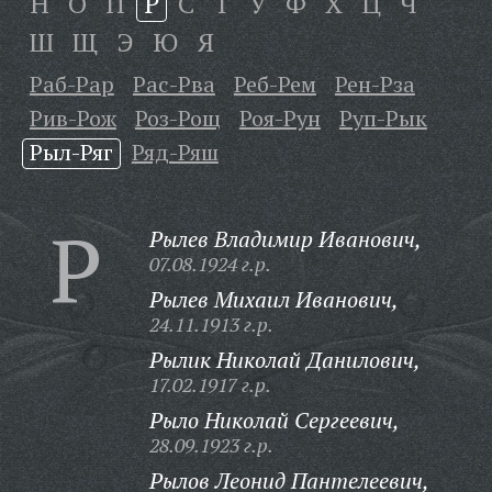
Н
О
П
Р
С
Т
У
Ф
Х
Ц
Ч
Ш
Щ
Э
Ю
Я
Раб-Рар
Рас-Рва
Реб-Рем
Рен-Рза
Рив-Рож
Роз-Рощ
Роя-Рун
Руп-Рык
Рыл-Ряг
Ряд-Ряш
Р
Рылев Владимир Иванович,
07.08.1924 г.р.
Рылев Михаил Иванович,
24.11.1913 г.р.
Рылик Николай Данилович,
17.02.1917 г.р.
Рыло Николай Сергеевич,
28.09.1923 г.р.
Рылов Леонид Пантелеевич,