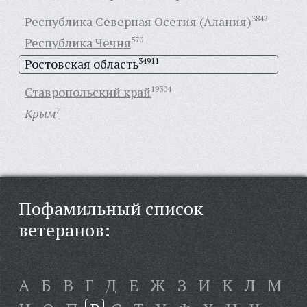
Республика Северная Осетия (Алания)
3842
Республика Чечня
570
Ростовская область
34911
Ставропольский край
19304
Крым
7
Пофамильный список
ветеранов:
А
Б
В
Г
Д
Е
Ж
З
И
К
Л
М