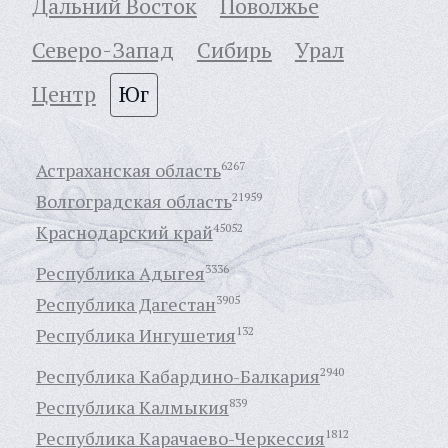
Дальний Восток
Поволжье
Северо-Запад
Сибирь
Урал
Центр
Юг
Астраханская область
6267
Волгоградская область
21959
Краснодарский край
45052
Республика Адыгея
3336
Республика Дагестан
3905
Республика Ингушетия
132
Республика Кабардино-Балкария
2940
Республика Калмыкия
839
Республика Карачаево-Черкессия
1812