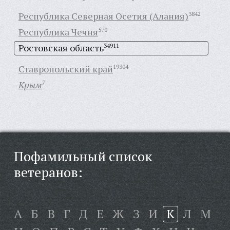
Республика Северная Осетия (Алания)
3842
Республика Чечня
570
Ростовская область
34911
Ставропольский край
19304
Крым
7
Пофамильный список
ветеранов:
А
Б
В
Г
Д
Е
Ж
З
И
К
Л
М