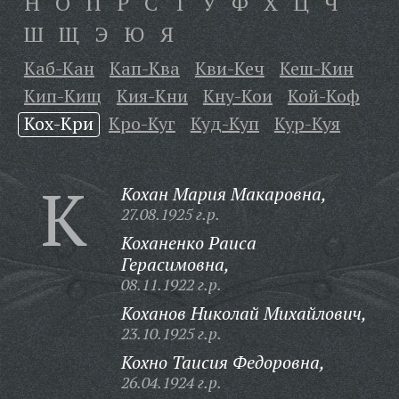
Н
О
П
Р
С
Т
У
Ф
Х
Ц
Ч
Ш
Щ
Э
Ю
Я
Каб-Кан
Кап-Ква
Кви-Кеч
Кеш-Кин
Кип-Кищ
Кия-Кни
Кну-Кои
Кой-Коф
Кох-Кри
Кро-Куг
Куд-Куп
Кур-Куя
К
Кохан Мария Макаровна,
27.08.1925 г.р.
Коханенко Раиса
Герасимовна,
08.11.1922 г.р.
Коханов Николай Михайлович,
23.10.1925 г.р.
Кохно Таисия Федоровна,
26.04.1924 г.р.