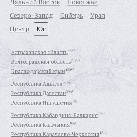
Дальний Восток
Поволжье
Северо-Запад
Сибирь
Урал
Центр
Юг
Астраханская область
6267
Волгоградская область
21959
Краснодарский край
45052
Республика Адыгея
3336
Республика Дагестан
3905
Республика Ингушетия
132
Республика Кабардино-Балкария
2940
Республика Калмыкия
839
Республика Карачаево-Черкессия
1812