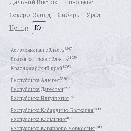
Дальний Восток
Поволжье
Северо-Запад
Сибирь
Урал
Центр
Юг
Астраханская область
6267
Волгоградская область
21959
Краснодарский край
45052
Республика Адыгея
3336
Республика Дагестан
3905
Республика Ингушетия
132
Республика Кабардино-Балкария
2940
Республика Калмыкия
839
Республика Карачаево-Черкессия
1812