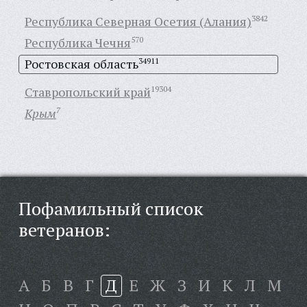
Республика Северная Осетия (Алания)
3842
Республика Чечня
570
Ростовская область
34911
Ставропольский край
19304
Крым
7
Пофамильный список
ветеранов:
А
Б
В
Г
Д
Е
Ж
З
И
К
Л
М