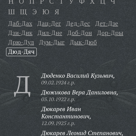
Н
О
П
Р
С
Т
У
Ф
Х
Ц
Ч
Ш
Щ
Э
Ю
Я
Даб-Дах
Дац-Дег
Дед-Дес
Дет-Дзе
Дзи-Дик
Дил-Дне
Доб-Дон
Дор-Дры
Дрю-Дул
Дум-Дыг
Дык-Дюб
Дюд-Дяч
Д
Дюденко Василий Кузьмич,
09.02.1924 г.р.
Дюжикова Вера Даниловна,
03.10.1922 г.р.
Дюкарев Иван
Константинович,
12.09.1925 г.р.
Дюкарев Леонид Степанович,