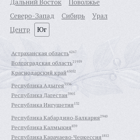
Дальний Восток
Поволжье
Северо-Запад
Сибирь
Урал
Центр
Юг
Астраханская область
6267
Волгоградская область
21959
Краснодарский край
45052
Республика Адыгея
3336
Республика Дагестан
3905
Республика Ингушетия
132
Республика Кабардино-Балкария
2940
Республика Калмыкия
839
Республика Карачаево-Черкессия
1812