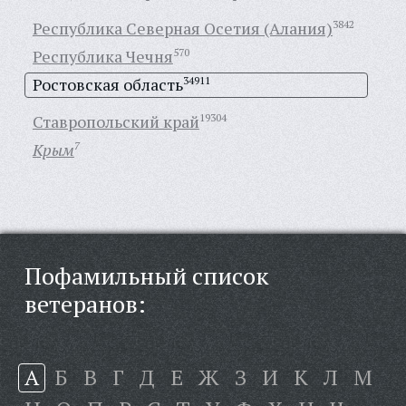
Республика Северная Осетия (Алания)
3842
Республика Чечня
570
Ростовская область
34911
Ставропольский край
19304
Крым
7
Пофамильный список
ветеранов:
А
Б
В
Г
Д
Е
Ж
З
И
К
Л
М