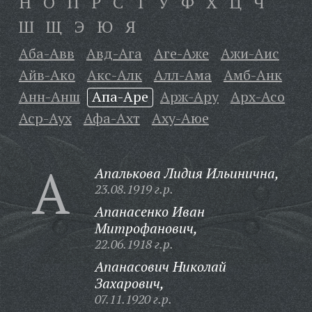
Н
О
П
Р
С
Т
У
Ф
Х
Ц
Ч
Ш
Щ
Э
Ю
Я
Аба-Авв
Авд-Ага
Аге-Аже
Ажи-Аис
Айв-Ако
Акс-Алк
Алл-Ама
Амб-Анк
Анн-Анш
Апа-Аре
Арж-Ару
Арх-Асо
Аср-Аух
Афа-Ахт
Аху-Аюе
А
Апалькова Лидия Ильинична,
23.08.1919 г.р.
Апанасенко Иван
Митрофанович,
22.06.1918 г.р.
Апанасович Николай
Захарович,
07.11.1920 г.р.