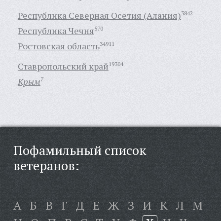
Республика Северная Осетия (Алания)
3842
Республика Чечня
570
Ростовская область
34911
Ставропольский край
19304
Крым
7
Пофамильный список
ветеранов:
А
Б
В
Г
Д
Е
Ж
З
И
К
Л
М