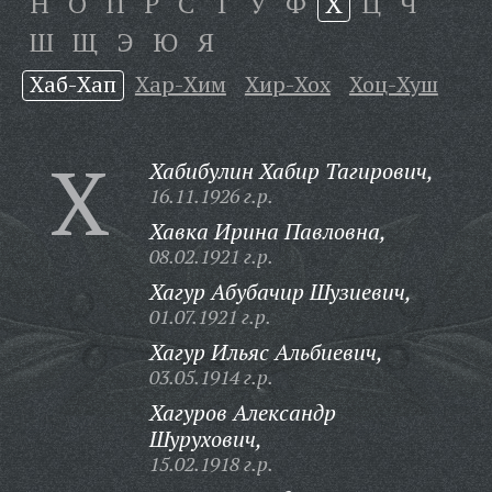
Н
О
П
Р
С
Т
У
Ф
Х
Ц
Ч
Ш
Щ
Э
Ю
Я
Хаб-Хап
Хар-Хим
Хир-Хох
Хоц-Хуш
Х
Хабибулин Хабир Тагирович,
16.11.1926 г.р.
Хавка Ирина Павловна,
08.02.1921 г.р.
Хагур Абубачир Шузиевич,
01.07.1921 г.р.
Хагур Ильяс Альбиевич,
03.05.1914 г.р.
Хагуров Александр
Шурухович,
15.02.1918 г.р.