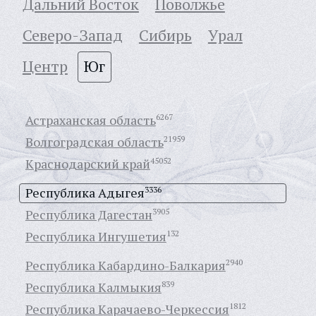
Дальний Восток
Поволжье
Северо-Запад
Сибирь
Урал
Центр
Юг
Астраханская область
6267
Волгоградская область
21959
Краснодарский край
45052
Республика Адыгея
3336
Республика Дагестан
3905
Республика Ингушетия
132
Республика Кабардино-Балкария
2940
Республика Калмыкия
839
Республика Карачаево-Черкессия
1812